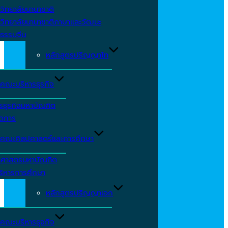
วิทยาลัยนานาชาติ
วิทยาลัยนานาชาติภาษาและวัฒนะ
ธรรมจีน
หลักสูตรปริญญาโท
คณะบริหารธุรกิจ
รธุรกิจมหาบัณฑิต
ัดการ
คณะศิลปศาสตร์และการศึกษา
าศาสตรมหาบัณฑิต
ริหารการศึกษา
หลักสูตรปริญญาเอก
คณะบริหารธุจกิจ