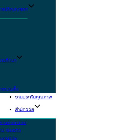
ูตรปริญญาเอก
ารศึกษา
ตรระยะสั้น
งานประกันคุณภาพ
สำนักวิจัย
้างสำนักวิจัย
ัศน์ พันธกิจ
งานวิจัย