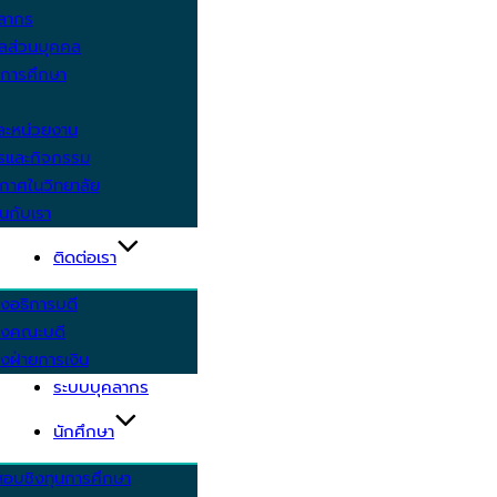
คลากร
ูลส่วนบุคคล
ีการศึกษา
ะหน่วยงาน
ารและกิจกรรม
กาศในวิทยาลัย
นกับเรา
ติดต่อเรา
งอธิการบดี
รงคณะบดี
งฝ่ายการเงิน
ระบบบุคลากร
นักศึกษา
สอบชิงทุนการศึกษา