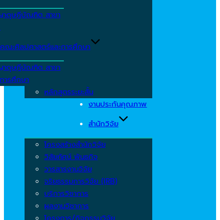
ญาดุษฎีบัณฑิต สาขา
ร
คณะศิลปศาสตร์และการศึกษา
ญาดุษฎีบัณฑิต สาขา
รการศึกษา
หลักสูตรระยะสั้น
งานประกันคุณภาพ
สำนักวิจัย
โครงสร้างสำนักวิจัย
วิสัยทัศน์ พันธกิจ
วารสารงานวิจัย
จริยธรรมการวิจัย (IRB)
บริการวิชาการ
ผลงานวิชาการ
โครงการ/กิจกรรมวิจัย