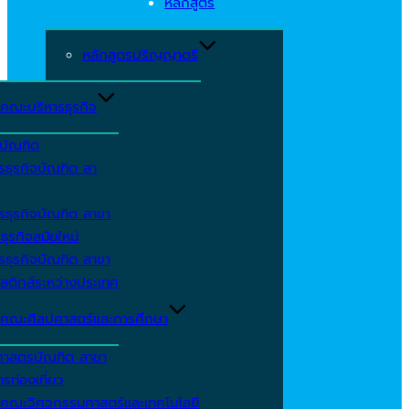
หลักสูตร
หลักสูตรปริญญาตรี
คณะบริหารธุรกิจ
ีบัณฑิต
รธุรกิจบัณฑิต สา
รธุรกิจบัณฑิต สาขา
ธุรกิจสมัยใหม่
รธุรกิจบัณฑิต สาขา
สติกส์ระหว่างประเทศ
คณะศิลปศาสตร์และการศึกษา
ศาสตรบัณฑิต สาขา
รท่องเที่ยว
คณะวิศวกรรมศาสตร์และเทคโนโลยี