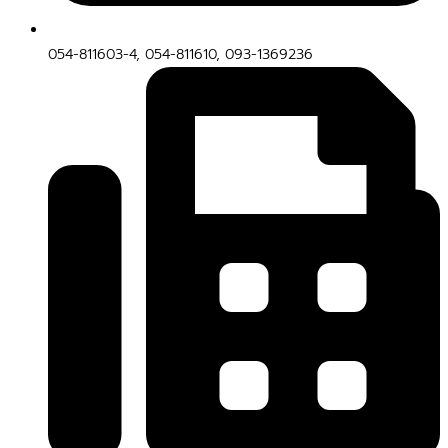
054-811603-4, 054-811610, 093-1369236