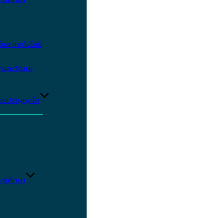
และเทคโนโลยี
ษาและวัฒนะ
ูตรปริญญาโท
ารศึกษา