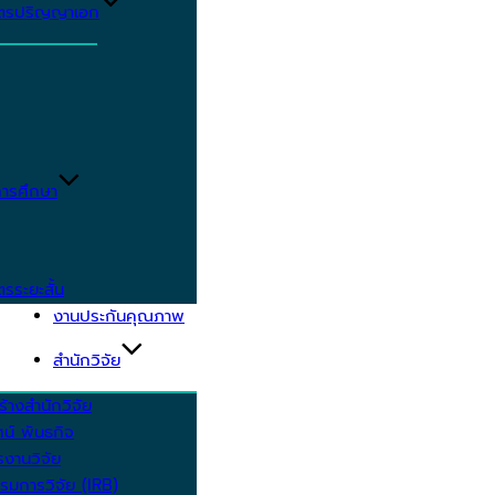
ูตรปริญญาเอก
ารศึกษา
ตรระยะสั้น
งานประกันคุณภาพ
สำนักวิจัย
้างสำนักวิจัย
ัศน์ พันธกิจ
งานวิจัย
รมการวิจัย (IRB)