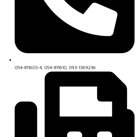
054-811603-4, 054-811610, 093-1369236