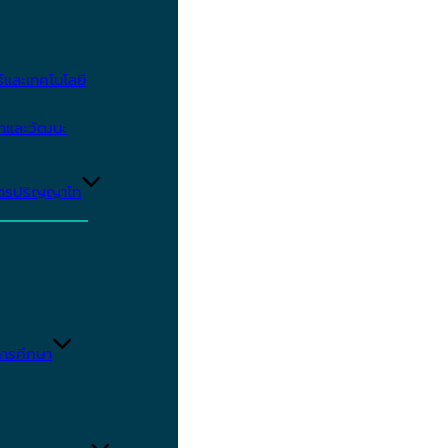
และเทคโนโลยี
ษาและวัฒนะ
ูตรปริญญาโท
ารศึกษา