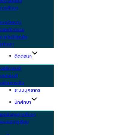
ูลส่วนบุคคล
ีการศึกษา
ะหน่วยงาน
ารและกิจกรรม
กาศในวิทยาลัย
นกับเรา
ติดต่อเรา
งอธิการบดี
รงคณะบดี
งฝ่ายการเงิน
ระบบบุคลากร
นักศึกษา
สอบชิงทุนการศึกษา
อบผลการเรียน