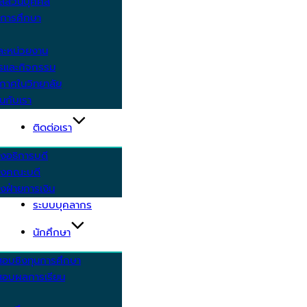
ูลส่วนบุคคล
ีการศึกษา
ะหน่วยงาน
ารและกิจกรรม
กาศในวิทยาลัย
นกับเรา
ติดต่อเรา
งอธิการบดี
รงคณะบดี
งฝ่ายการเงิน
ระบบบุคลากร
นักศึกษา
สอบชิงทุนการศึกษา
อบผลการเรียน