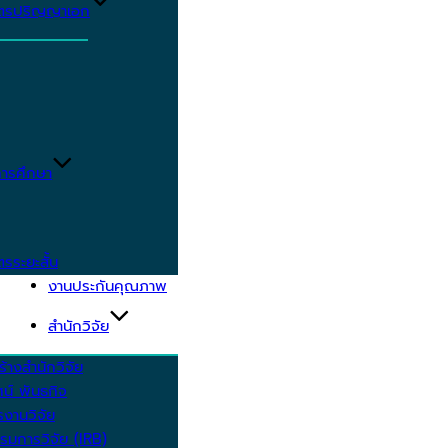
ูตรปริญญาเอก
ารศึกษา
ตรระยะสั้น
งานประกันคุณภาพ
สำนักวิจัย
้างสำนักวิจัย
ัศน์ พันธกิจ
งานวิจัย
รมการวิจัย (IRB)