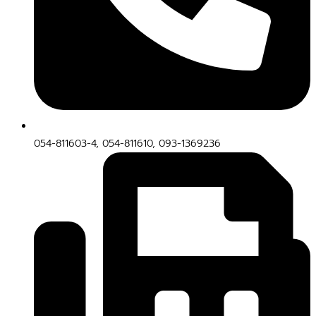
054-811603-4, 054-811610, 093-1369236