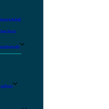
และเทคโนโลยี
ษาและวัฒนะ
ูตรปริญญาโท
ารศึกษา