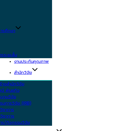
ารศึกษา
ตรระยะสั้น
งานประกันคุณภาพ
สำนักวิจัย
้างสำนักวิจัย
ัศน์ พันธกิจ
งานวิจัย
รมการวิจัย (IRB)
วิชาการ
วิชาการ
าร/กิจกรรมวิจัย