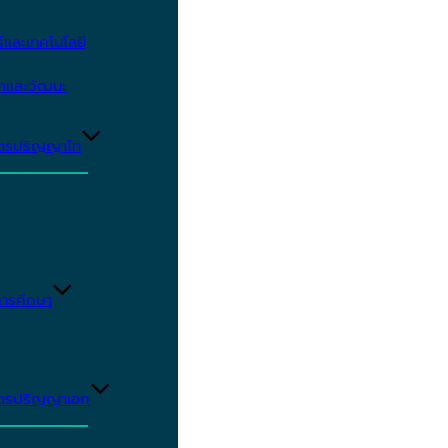
และเทคโนโลยี
ษาและวัฒนะ
ูตรปริญญาโท
ารศึกษา
ูตรปริญญาเอก