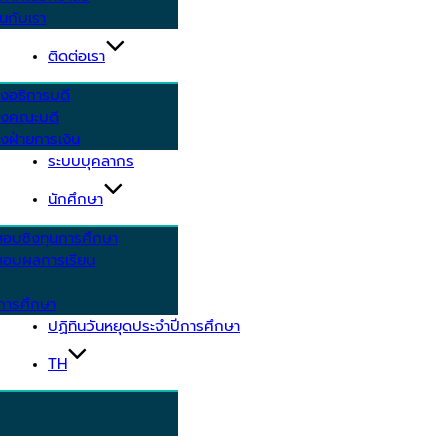
นกับเรา
ติดต่อเรา
งอธิการบดี
รงคณะบดี
งฝ่ายการเงิน
ระบบบุคลากร
นักศึกษา
สอบชิงทุนการศึกษา
อบผลการเรียน
การศึกษา
ปฏิทินวันหยุดประจำปีการศึกษา
TH