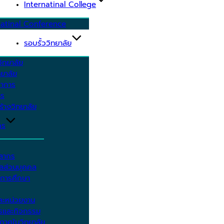
Internatinal College
natinal Conference
รอบรั้ววิทยาลัย
ิทยาลัย
ยาลัย
ชาการ
าร
้างวิทยาลัย
กร
คลากร
ูลส่วนบุคคล
ีการศึกษา
ะหน่วยงาน
ารและกิจกรรม
กาศในวิทยาลัย