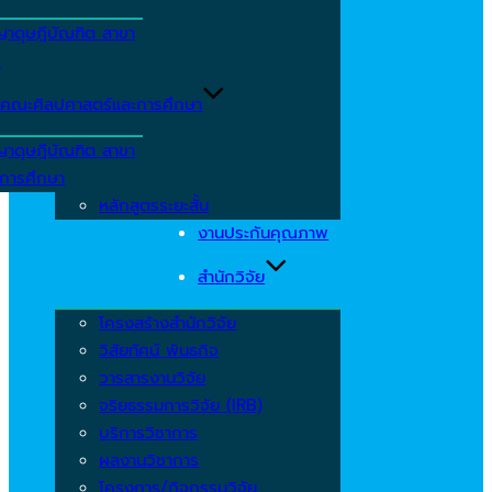
ญาดุษฎีบัณฑิต สาขา
ร
คณะศิลปศาสตร์และการศึกษา
ญาดุษฎีบัณฑิต สาขา
รการศึกษา
หลักสูตรระยะสั้น
งานประกันคุณภาพ
สำนักวิจัย
โครงสร้างสำนักวิจัย
วิสัยทัศน์ พันธกิจ
วารสารงานวิจัย
จริยธรรมการวิจัย (IRB)
บริการวิชาการ
ผลงานวิชาการ
โครงการ/กิจกรรมวิจัย