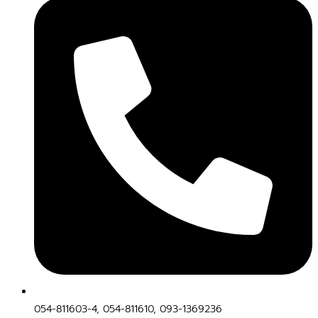
054-811603-4, 054-811610, 093-1369236