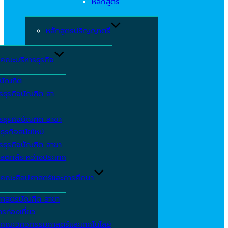
หลักสูตร
หลักสูตรปริญญาตรี
คณะบริหารธุรกิจ
ีบัณฑิต
รธุรกิจบัณฑิต สา
รธุรกิจบัณฑิต สาขา
ธุรกิจสมัยใหม่
รธุรกิจบัณฑิต สาขา
สติกส์ระหว่างประเทศ
คณะศิลปศาสตร์และการศึกษา
ศาสตรบัณฑิต สาขา
รท่องเที่ยว
คณะวิศวกรรมศาสตร์และเทคโนโลยี