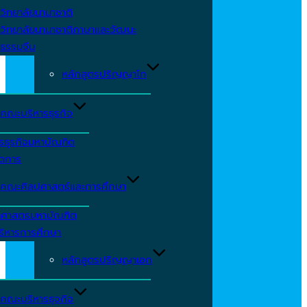
วิทยาลัยนานาชาติ
วิทยาลัยนานาชาติภาษาและวัฒนะ
ธรรมจีน
หลักสูตรปริญญาโท
คณะบริหารธุรกิจ
รธุรกิจมหาบัณฑิต
ัดการ
คณะศิลปศาสตร์และการศึกษา
าศาสตรมหาบัณฑิต
ริหารการศึกษา
หลักสูตรปริญญาเอก
คณะบริหารธุจกิจ