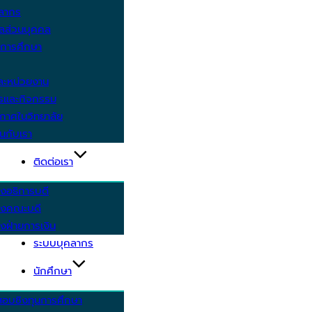
คลากร
ูลส่วนบุคคล
ีการศึกษา
ะหน่วยงาน
ารและกิจกรรม
กาศในวิทยาลัย
นกับเรา
ติดต่อเรา
งอธิการบดี
รงคณะบดี
งฝ่ายการเงิน
ระบบบุคลากร
นักศึกษา
สอบชิงทุนการศึกษา