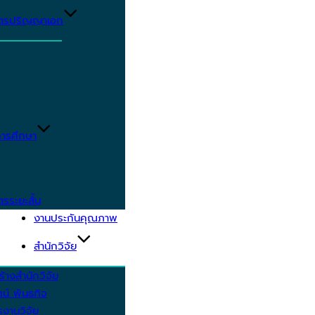
ูตรปริญญาเอก
ารศึกษา
ตรระยะสั้น
งานประกันคุณภาพ
สำนักวิจัย
้างสำนักวิจัย
ัศน์ พันธกิจ
งานวิจัย