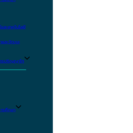
และเทคโนโลยี
ษาและวัฒนะ
ูตรปริญญาโท
ารศึกษา