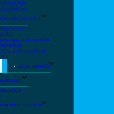
รกิจบัณฑิต สาขา
กส์ระหว่างประเทศ
ะศิลปศาสตร์และการศึกษา
ตรบัณฑิต สาขา
องเที่ยว
ะวิศวกรรมศาสตร์และเทคโนโลยี
ยาลัยนานาชาติ
ทยาลัยนานาชาติภาษาและวัฒนะ
รมจีน
หลักสูตรปริญญาโท
ะบริหารธุรกิจ
รกิจมหาบัณฑิต
าร
ะศิลปศาสตร์และการศึกษา