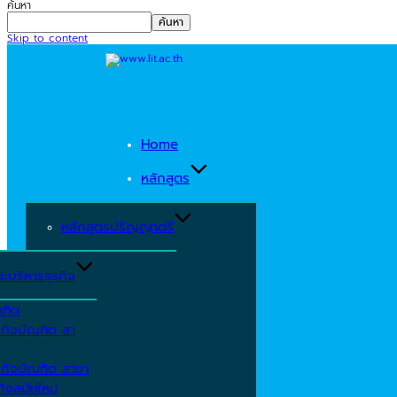
ค้นหา
ค้นหา
Skip to content
Home
หลักสูตร
หลักสูตรปริญญาตรี
ะบริหารธุรกิจ
ณฑิต
รกิจบัณฑิต สา
รกิจบัณฑิต สาขา
ิจสมัยใหม่