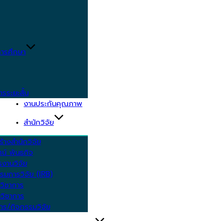
ารศึกษา
ตรระยะสั้น
งานประกันคุณภาพ
สำนักวิจัย
้างสำนักวิจัย
ัศน์ พันธกิจ
งานวิจัย
รมการวิจัย (IRB)
วิชาการ
วิชาการ
าร/กิจกรรมวิจัย