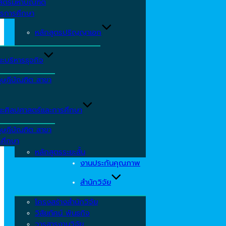
าสตรมหาบัณฑิต
ารการศึกษา
หลักสูตรปริญญาเอก
ะบริหารธุจกิจ
ุษฎีบัณฑิต สาขา
ะศิลปศาสตร์และการศึกษา
ุษฎีบัณฑิต สาขา
รศึกษา
หลักสูตรระยะสั้น
งานประกันคุณภาพ
สำนักวิจัย
โครงสร้างสำนักวิจัย
วิสัยทัศน์ พันธกิจ
วารสารงานวิจัย