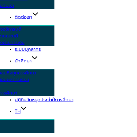
นกับเรา
ติดต่อเรา
งอธิการบดี
รงคณะบดี
งฝ่ายการเงิน
ระบบบุคลากร
นักศึกษา
สอบชิงทุนการศึกษา
อบผลการเรียน
การศึกษา
ปฏิทินวันหยุดประจำปีการศึกษา
TH