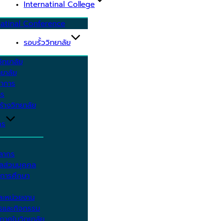
Internatinal College
natinal Conference
รอบรั้ววิทยาลัย
ิทยาลัย
ยาลัย
ชาการ
าร
้างวิทยาลัย
กร
คลากร
ูลส่วนบุคคล
ีการศึกษา
ะหน่วยงาน
ารและกิจกรรม
กาศในวิทยาลัย