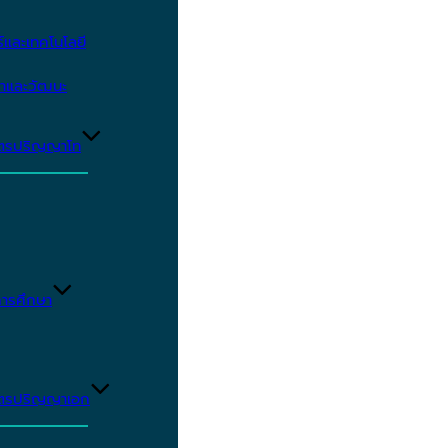
และเทคโนโลยี
ษาและวัฒนะ
ูตรปริญญาโท
ารศึกษา
ูตรปริญญาเอก