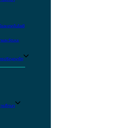
และเทคโนโลยี
ษาและวัฒนะ
ูตรปริญญาโท
ารศึกษา