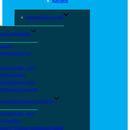
หลักสูตร
หลักสูตรปริญญาตรี
คณะบริหารธุรกิจ
ีบัณฑิต
รธุรกิจบัณฑิต สา
รธุรกิจบัณฑิต สาขา
ธุรกิจสมัยใหม่
รธุรกิจบัณฑิต สาขา
สติกส์ระหว่างประเทศ
คณะศิลปศาสตร์และการศึกษา
ศาสตรบัณฑิต สาขา
รท่องเที่ยว
คณะวิศวกรรมศาสตร์และเทคโนโลยี