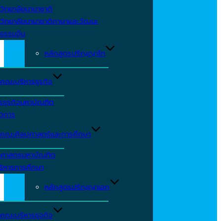
วิทยาลัยนานาชาติ
วิทยาลัยนานาชาติภาษาและวัฒนะ
ธรรมจีน
หลักสูตรปริญญาโท
คณะบริหารธุรกิจ
รธุรกิจมหาบัณฑิต
ัดการ
คณะศิลปศาสตร์และการศึกษา
าศาสตรมหาบัณฑิต
ริหารการศึกษา
หลักสูตรปริญญาเอก
คณะบริหารธุจกิจ