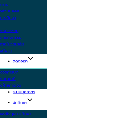
คลากร
ูลส่วนบุคคล
ีการศึกษา
ะหน่วยงาน
ารและกิจกรรม
กาศในวิทยาลัย
นกับเรา
ติดต่อเรา
งอธิการบดี
รงคณะบดี
งฝ่ายการเงิน
ระบบบุคลากร
นักศึกษา
สอบชิงทุนการศึกษา