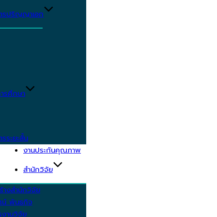
ูตรปริญญาเอก
ารศึกษา
ตรระยะสั้น
งานประกันคุณภาพ
สำนักวิจัย
้างสำนักวิจัย
ัศน์ พันธกิจ
งานวิจัย