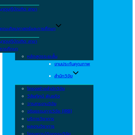
ญาดุษฎีบัณฑิต สาขา
ร
คณะศิลปศาสตร์และการศึกษา
ญาดุษฎีบัณฑิต สาขา
รการศึกษา
หลักสูตรระยะสั้น
งานประกันคุณภาพ
สำนักวิจัย
โครงสร้างสำนักวิจัย
วิสัยทัศน์ พันธกิจ
วารสารงานวิจัย
จริยธรรมการวิจัย (IRB)
บริการวิชาการ
ผลงานวิชาการ
โครงการ/กิจกรรมวิจัย