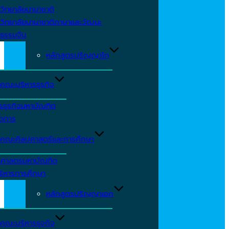
วิทยาลัยนานาชาติ
วิทยาลัยนานาชาติภาษาและวัฒนะ
ธรรมจีน
หลักสูตรปริญญาโท
คณะบริหารธุรกิจ
รธุรกิจมหาบัณฑิต
ัดการ
คณะศิลปศาสตร์และการศึกษา
าศาสตรมหาบัณฑิต
ริหารการศึกษา
หลักสูตรปริญญาเอก
คณะบริหารธุจกิจ