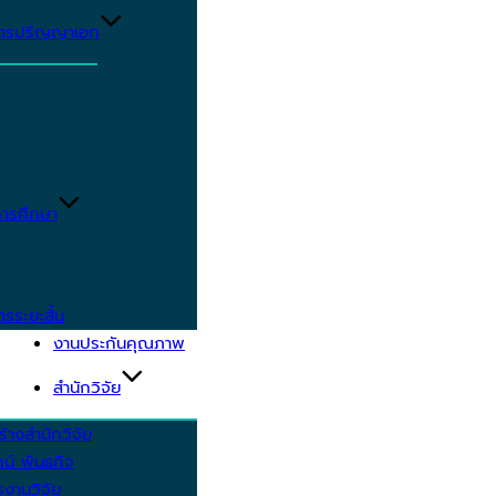
ูตรปริญญาเอก
ารศึกษา
ตรระยะสั้น
งานประกันคุณภาพ
สำนักวิจัย
้างสำนักวิจัย
ัศน์ พันธกิจ
งานวิจัย