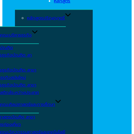
หลักสูตร
หลักสูตรปริญญาตรี
คณะบริหารธุรกิจ
ีบัณฑิต
รธุรกิจบัณฑิต สา
รธุรกิจบัณฑิต สาขา
ธุรกิจสมัยใหม่
รธุรกิจบัณฑิต สาขา
สติกส์ระหว่างประเทศ
คณะศิลปศาสตร์และการศึกษา
ศาสตรบัณฑิต สาขา
รท่องเที่ยว
คณะวิศวกรรมศาสตร์และเทคโนโลยี