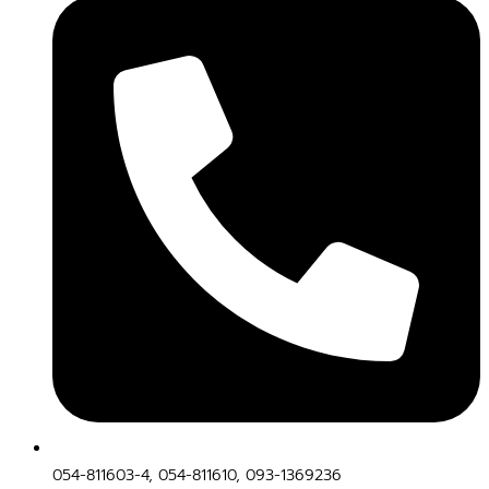
054-811603-4, 054-811610, 093-1369236