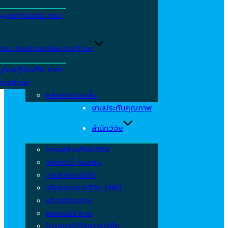
ญาดุษฎีบัณฑิต สาขา
ร
คณะศิลปศาสตร์และการศึกษา
ญาดุษฎีบัณฑิต สาขา
รการศึกษา
หลักสูตรระยะสั้น
งานประกันคุณภาพ
สำนักวิจัย
โครงสร้างสำนักวิจัย
วิสัยทัศน์ พันธกิจ
วารสารงานวิจัย
จริยธรรมการวิจัย (IRB)
บริการวิชาการ
ผลงานวิชาการ
โครงการ/กิจกรรมวิจัย