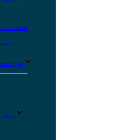
และเทคโนโลยี
ษาและวัฒนะ
ูตรปริญญาโท
ารศึกษา