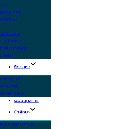
คลากร
ูลส่วนบุคคล
ีการศึกษา
ะหน่วยงาน
ารและกิจกรรม
กาศในวิทยาลัย
นกับเรา
ติดต่อเรา
งอธิการบดี
รงคณะบดี
งฝ่ายการเงิน
ระบบบุคลากร
นักศึกษา
สอบชิงทุนการศึกษา