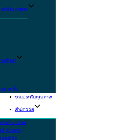
ูตรปริญญาเอก
ารศึกษา
ตรระยะสั้น
งานประกันคุณภาพ
สำนักวิจัย
้างสำนักวิจัย
ัศน์ พันธกิจ
งานวิจัย