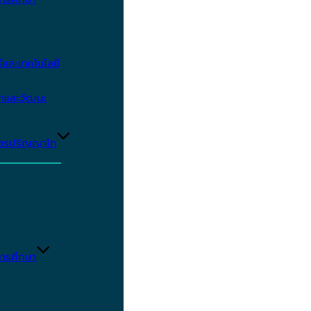
และเทคโนโลยี
ษาและวัฒนะ
ูตรปริญญาโท
ารศึกษา