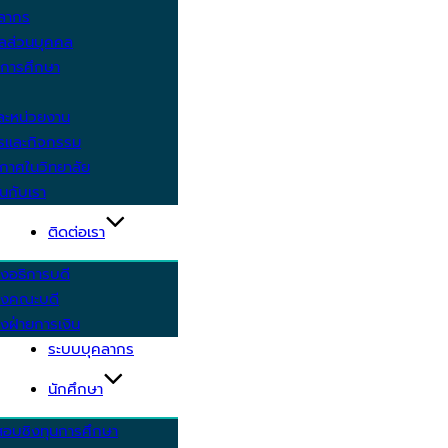
คลากร
ูลส่วนบุคคล
ีการศึกษา
ะหน่วยงาน
ารและกิจกรรม
กาศในวิทยาลัย
นกับเรา
ติดต่อเรา
งอธิการบดี
รงคณะบดี
งฝ่ายการเงิน
ระบบบุคลากร
นักศึกษา
สอบชิงทุนการศึกษา