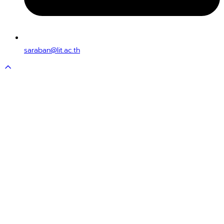
saraban@lit.ac.th
Scroll
to
top