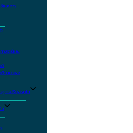
ร์และการ
ิต
ศาสตร์และ
าติ
าติภาษาและ
ักสูตรปริญญาโท
ิจ
าร