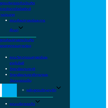
สูตรบริหารธุรกิจบัณฑิต
การจัดการโลจิสติกส์
่างประเทศ
คณะศิลปศาสตร์และการ
ศึกษา
สูตรศิลปศาสตรบัณฑิต
อุตสาหกรรมการท่อง
ว
คณะวิศวกรรมศาสตร์และ
เทคโนโลยี
วิทยาลัยนานาชาติ
วิทยาลัยนานาชาติภาษาและ
วัฒนะธรรมจีน
หลักสูตรปริญญาโท
คณะบริหารธุรกิจ