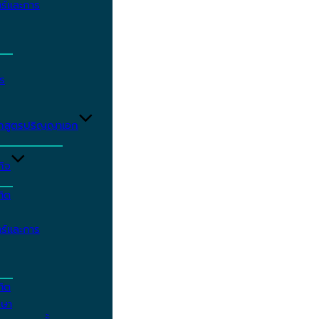
ร์และการ
ร
ักสูตรปริญญาเอก
กิจ
ฑิต
ร์และการ
ฑิต
กษา