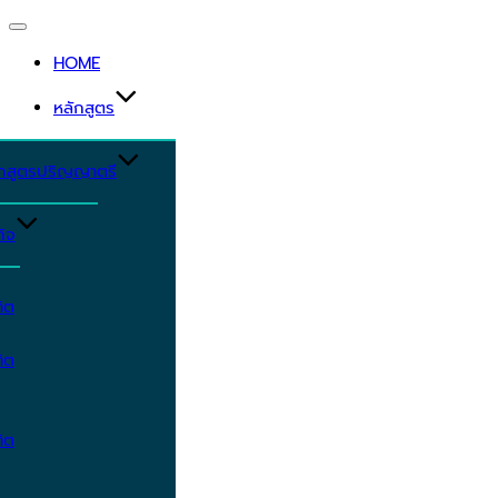
Toggle
navigation
HOME
หลักสูตร
ักสูตรปริญญาตรี
ิจ
ิต
ิต
ิต