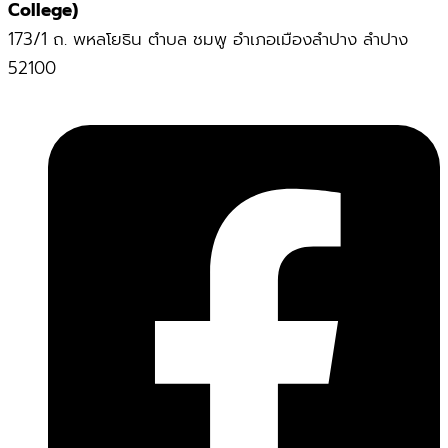
College)
173/1 ถ. พหลโยธิน ตำบล ชมพู อำเภอเมืองลำปาง ลำปาง
52100