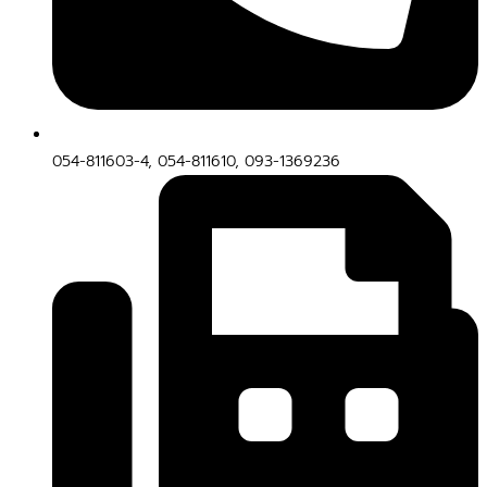
054-811603-4, 054-811610, 093-1369236