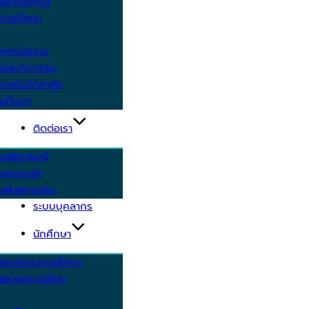
ูลส่วนบุคคล
ีการศึกษา
ะหน่วยงาน
ารและกิจกรรม
กาศในวิทยาลัย
นกับเรา
ติดต่อเรา
งอธิการบดี
รงคณะบดี
งฝ่ายการเงิน
ระบบบุคลากร
นักศึกษา
สอบชิงทุนการศึกษา
อบผลการเรียน