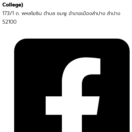
College)
173/1 ถ. พหลโยธิน ตำบล ชมพู อำเภอเมืองลำปาง ลำปาง
52100