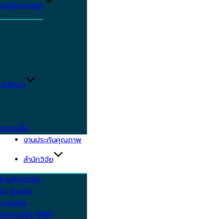
ูตรปริญญาเอก
ารศึกษา
ตรระยะสั้น
งานประกันคุณภาพ
สำนักวิจัย
้างสำนักวิจัย
ัศน์ พันธกิจ
งานวิจัย
รมการวิจัย (IRB)