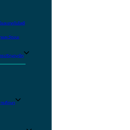
และเทคโนโลยี
ษาและวัฒนะ
ูตรปริญญาโท
ารศึกษา