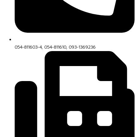
054-811603-4, 054-811610, 093-1369236