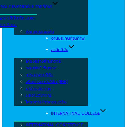
คณะศิลปศาสตร์และการศึกษา
ญาดุษฎีบัณฑิต สาขา
รการศึกษา
หลักสูตรระยะสั้น
งานประกันคุณภาพ
สำนักวิจัย
โครงสร้างสำนักวิจัย
วิสัยทัศน์ พันธกิจ
วารสารงานวิจัย
จริยธรรมการวิจัย (IRB)
บริการวิชาการ
ผลงานวิชาการ
โครงการ/กิจกรรมวิจัย
INTERNATINAL COLLEGE
INTERNATINAL CONFERENCE