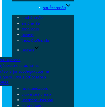
รอบรั้ววิทยาลัย
แนะนำวิทยาลัย
สภาวิทยาลัย
สภาวิชาการ
ผู้บริหาร
โครงสร้างวิทยาลัย
บุคลากร
ระบบบุคลากร
คู่มือจรรยาบรรณบุคลากร
นโยบายคุ้มครองข้อมูลส่วนบุคคล
ปฏิทินวันหยุดประจำปีการศึกษา
2568
คณะและหน่วยงาน
ข่าวสารและกิจกรรม
บรรยากาศในวิทยาลัย
ร่วมงานกับเรา