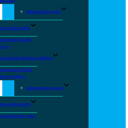
ธรรมจีน
หลักสูตรปริญญาโท
คณะบริหารธุรกิจ
รธุรกิจมหาบัณฑิต
ัดการ
คณะศิลปศาสตร์และการศึกษา
าศาสตรมหาบัณฑิต
ริหารการศึกษา
หลักสูตรปริญญาเอก
คณะบริหารธุจกิจ
ญาดุษฎีบัณฑิต สาขา
ร