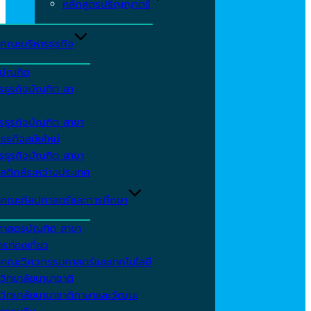
หลักสูตรปริญญาตรี
คณะบริหารธุรกิจ
ีบัณฑิต
รธุรกิจบัณฑิต สา
รธุรกิจบัณฑิต สาขา
ธุรกิจสมัยใหม่
รธุรกิจบัณฑิต สาขา
สติกส์ระหว่างประเทศ
คณะศิลปศาสตร์และการศึกษา
ศาสตรบัณฑิต สาขา
รท่องเที่ยว
คณะวิศวกรรมศาสตร์และเทคโนโลยี
วิทยาลัยนานาชาติ
วิทยาลัยนานาชาติภาษาและวัฒนะ