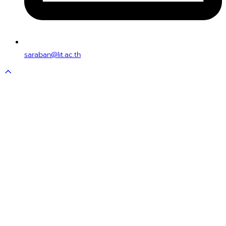
saraban@lit.ac.th
Scroll
to
top