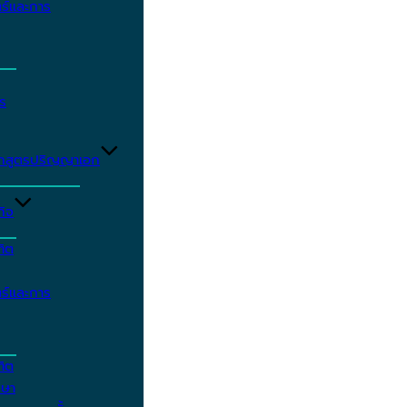
ร์และการ
ร
ักสูตรปริญญาเอก
กิจ
ฑิต
ร์และการ
ฑิต
กษา