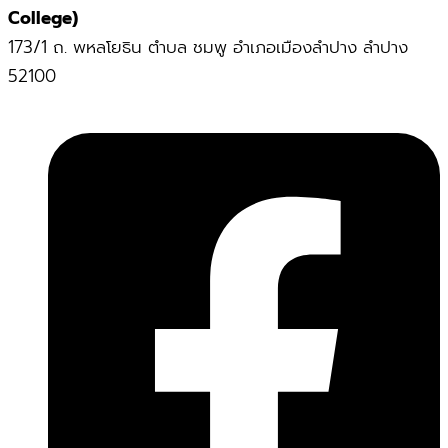
College)
173/1 ถ. พหลโยธิน ตำบล ชมพู อำเภอเมืองลำปาง ลำปาง
52100