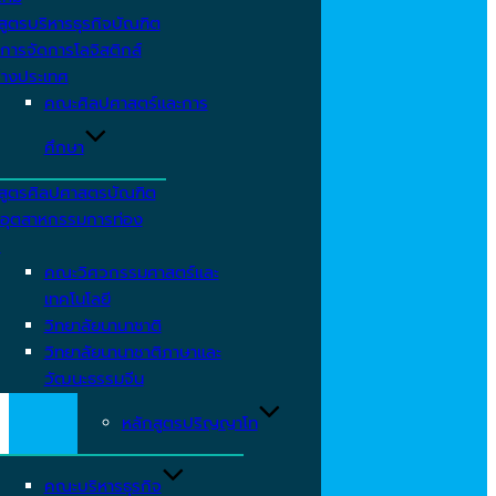
สูตรบริหารธุรกิจบัณฑิต
การจัดการโลจิสติกส์
่างประเทศ
คณะศิลปศาสตร์และการ
ศึกษา
สูตรศิลปศาสตรบัณฑิต
อุตสาหกรรมการท่อง
ว
คณะวิศวกรรมศาสตร์และ
เทคโนโลยี
วิทยาลัยนานาชาติ
วิทยาลัยนานาชาติภาษาและ
วัฒนะธรรมจีน
หลักสูตรปริญญาโท
คณะบริหารธุรกิจ