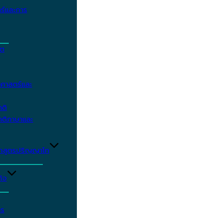
ร์และการ
ิต
ศาสตร์และ
าติ
าติภาษาและ
ักสูตรปริญญาโท
ิจ
าร