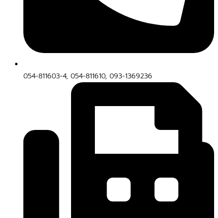
054-811603-4, 054-811610, 093-1369236