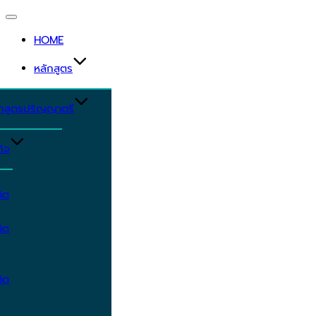
Toggle
navigation
HOME
หลักสูตร
ักสูตรปริญญาตรี
ิจ
ิต
ิต
ิต