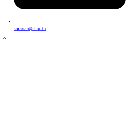
saraban@lit.ac.th
Scroll
to
top