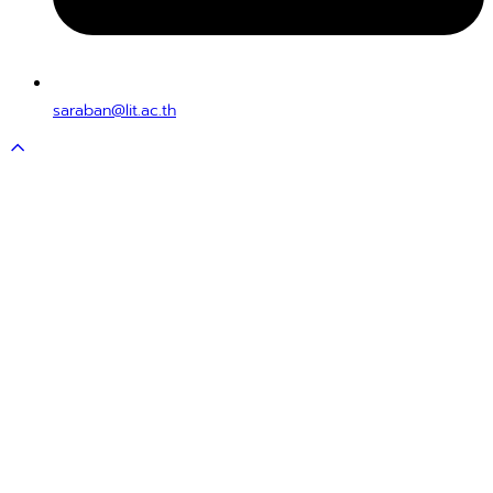
saraban@lit.ac.th
Scroll
to
top