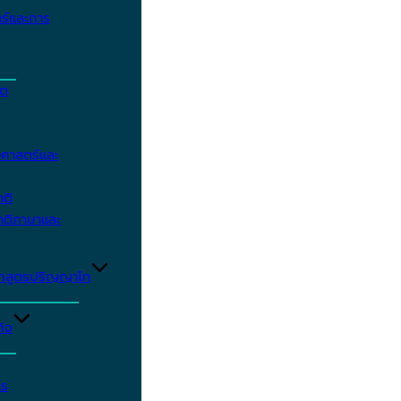
ร์และการ
ิต
ศาสตร์และ
าติ
าติภาษาและ
ักสูตรปริญญาโท
ิจ
าร