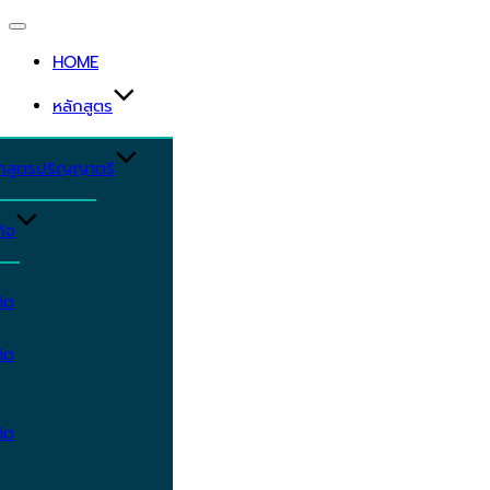
Toggle
navigation
HOME
หลักสูตร
ักสูตรปริญญาตรี
ิจ
ิต
ิต
ิต