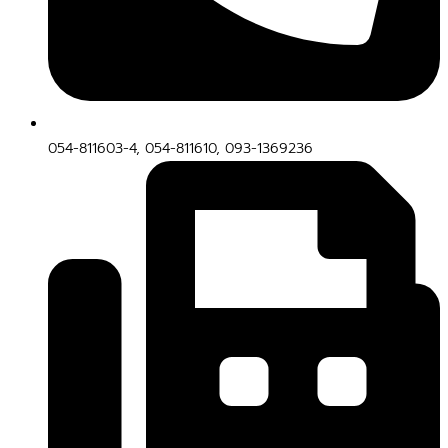
054-811603-4, 054-811610, 093-1369236