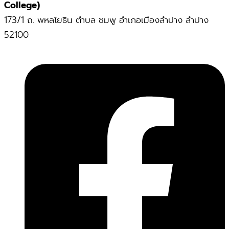
College)
173/1 ถ. พหลโยธิน ตำบล ชมพู อำเภอเมืองลำปาง ลำปาง
52100