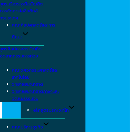
สูตรบริหารธุรกิจบัณฑิต
การจัดการโลจิสติกส์
่างประเทศ
คณะศิลปศาสตร์และการ
ศึกษา
สูตรศิลปศาสตรบัณฑิต
อุตสาหกรรมการท่อง
ว
คณะวิศวกรรมศาสตร์และ
เทคโนโลยี
วิทยาลัยนานาชาติ
วิทยาลัยนานาชาติภาษาและ
วัฒนะธรรมจีน
หลักสูตรปริญญาโท
คณะบริหารธุรกิจ