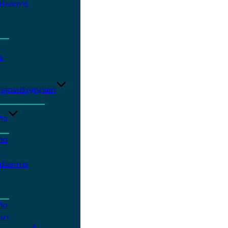
ร์และการ
ร
ักสูตรปริญญาเอก
กิจ
ฑิต
ร์และการ
ฑิต
กษา