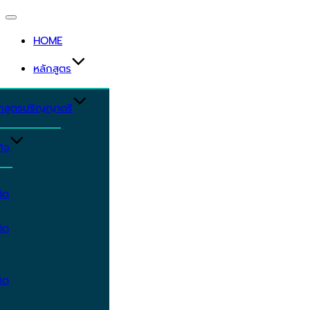
Toggle
navigation
HOME
หลักสูตร
ักสูตรปริญญาตรี
ิจ
ิต
ิต
ิต