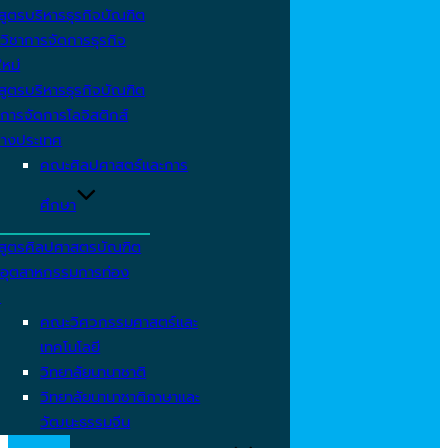
สูตรบริหารธุรกิจบัณฑิต
วิชาการจัดการธุรกิจ
ใหม่
สูตรบริหารธุรกิจบัณฑิต
การจัดการโลจิสติกส์
่างประเทศ
คณะศิลปศาสตร์และการ
ศึกษา
สูตรศิลปศาสตรบัณฑิต
าอุตสาหกรรมการท่อง
ว
คณะวิศวกรรมศาสตร์และ
เทคโนโลยี
วิทยาลัยนานาชาติ
วิทยาลัยนานาชาติภาษาและ
วัฒนะธรรมจีน