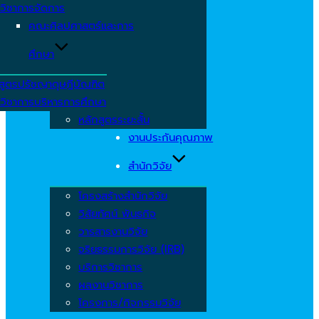
วิชาการจัดการ
คณะศิลปศาสตร์และการ
ศึกษา
สูตรปรัชญาดุษฎีบัณฑิต
วิชาการบริหารการศึกษา
หลักสูตรระยะสั้น
งานประกันคุณภาพ
สำนักวิจัย
โครงสร้างสำนักวิจัย
วิสัยทัศน์ พันธกิจ
วารสารงานวิจัย
จริยธรรมการวิจัย (IRB)
บริการวิชาการ
ผลงานวิชาการ
โครงการ/กิจกรรมวิจัย