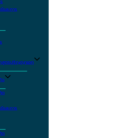
าร
ร์และการ
ร
ักสูตรปริญญาเอก
กิจ
ฑิต
ร์และการ
ฑิต