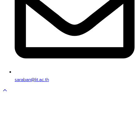
saraban@lit.ac.th
Scroll
to
top