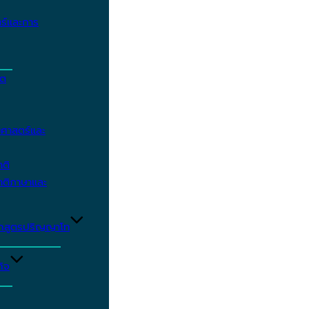
ร์และการ
ิต
ศาสตร์และ
าติ
าติภาษาและ
ักสูตรปริญญาโท
ิจ