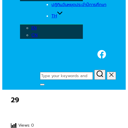
ปฏิทินวันหยุดประจำปีการศึกษา
TH
EN
CN
Faceb
Search
for:
Toggle
sidebar
29
&
navigation
Views:
0