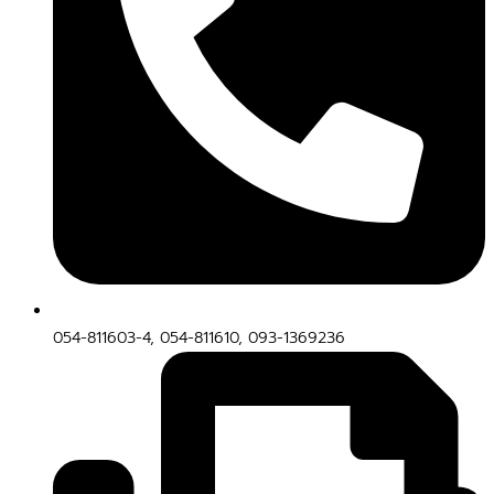
054-811603-4, 054-811610, 093-1369236