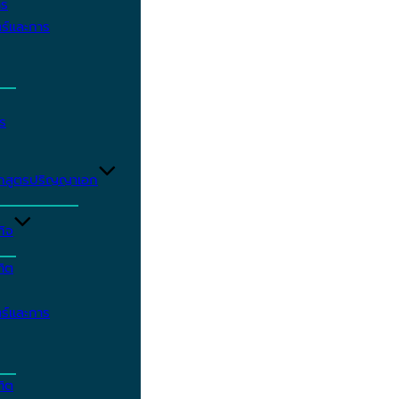
าร
ร์และการ
ร
ักสูตรปริญญาเอก
กิจ
ฑิต
ร์และการ
ฑิต