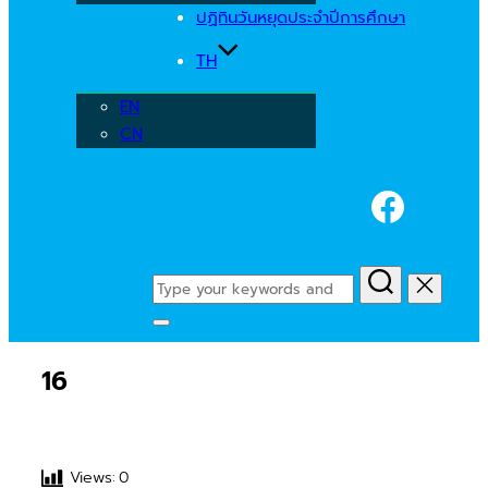
ปฏิทินวันหยุดประจำปีการศึกษา
TH
EN
CN
Faceb
Search
for:
Toggle
sidebar
16
&
navigation
Views:
0