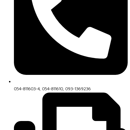
054-811603-4, 054-811610, 093-1369236