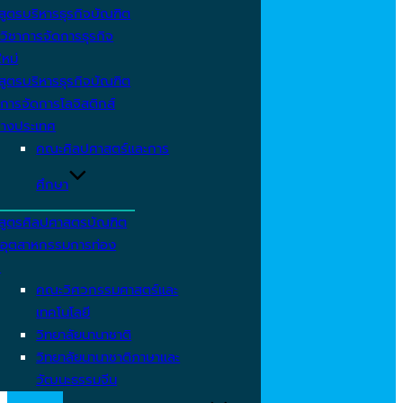
สูตรบริหารธุรกิจบัณฑิต
วิชาการจัดการธุรกิจ
ใหม่
สูตรบริหารธุรกิจบัณฑิต
การจัดการโลจิสติกส์
่างประเทศ
คณะศิลปศาสตร์และการ
ศึกษา
สูตรศิลปศาสตรบัณฑิต
าอุตสาหกรรมการท่อง
ว
คณะวิศวกรรมศาสตร์และ
เทคโนโลยี
วิทยาลัยนานาชาติ
วิทยาลัยนานาชาติภาษาและ
วัฒนะธรรมจีน