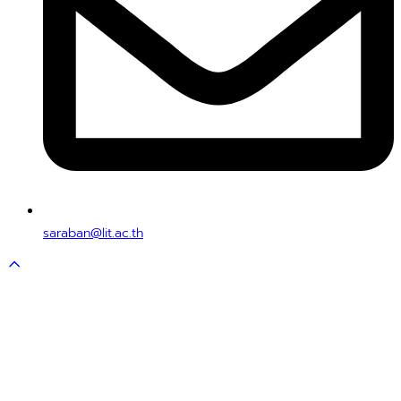
saraban@lit.ac.th
Scroll
to
top