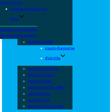
วิชาการจัดการ
คณะศิลปศาสตร์และการ
ศึกษา
สูตรปรัชญาดุษฎีบัณฑิต
วิชาการบริหารการศึกษา
หลักสูตรระยะสั้น
งานประกันคุณภาพ
สำนักวิจัย
โครงสร้างสำนักวิจัย
วิสัยทัศน์ พันธกิจ
วารสารงานวิจัย
จริยธรรมการวิจัย (IRB)
บริการวิชาการ
ผลงานวิชาการ
โครงการ/กิจกรรมวิจัย