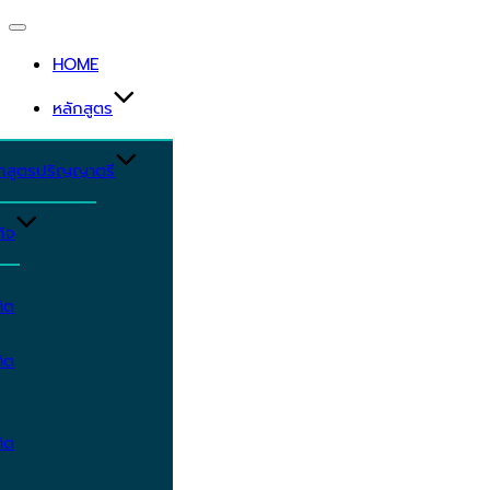
Toggle
navigation
HOME
หลักสูตร
ักสูตรปริญญาตรี
ิจ
ิต
ิต
ิต