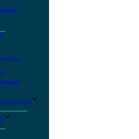
ร์และการ
ิต
ศาสตร์และ
าติ
าติภาษาและ
ักสูตรปริญญาโท
ิจ