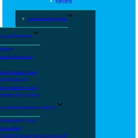
หลักสูตร
หลักสูตรปริญญาตรี
คณะบริหารธุรกิจ
ีบัณฑิต
รธุรกิจบัณฑิต สา
รธุรกิจบัณฑิต สาขา
ธุรกิจสมัยใหม่
รธุรกิจบัณฑิต สาขา
สติกส์ระหว่างประเทศ
คณะศิลปศาสตร์และการศึกษา
ศาสตรบัณฑิต สาขา
รท่องเที่ยว
คณะวิศวกรรมศาสตร์และเทคโนโลยี