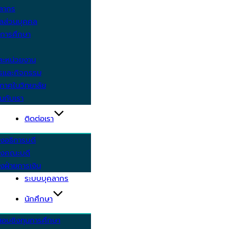
คลากร
ูลส่วนบุคคล
ีการศึกษา
ะหน่วยงาน
ารและกิจกรรม
กาศในวิทยาลัย
นกับเรา
ติดต่อเรา
งอธิการบดี
รงคณะบดี
งฝ่ายการเงิน
ระบบบุคลากร
นักศึกษา
สอบชิงทุนการศึกษา