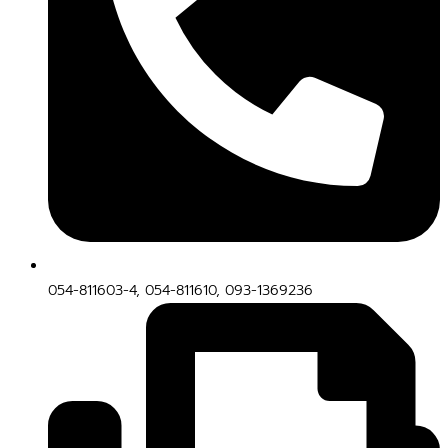
054-811603-4, 054-811610, 093-1369236