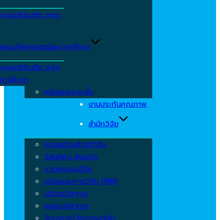
ญาดุษฎีบัณฑิต สาขา
ร
คณะศิลปศาสตร์และการศึกษา
ญาดุษฎีบัณฑิต สาขา
รการศึกษา
หลักสูตรระยะสั้น
งานประกันคุณภาพ
สำนักวิจัย
โครงสร้างสำนักวิจัย
วิสัยทัศน์ พันธกิจ
วารสารงานวิจัย
จริยธรรมการวิจัย (IRB)
บริการวิชาการ
ผลงานวิชาการ
โครงการ/กิจกรรมวิจัย