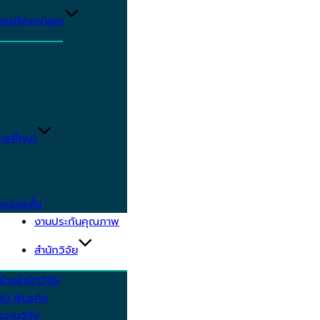
ูตรปริญญาเอก
ารศึกษา
ตรระยะสั้น
งานประกันคุณภาพ
สำนักวิจัย
้างสำนักวิจัย
ัศน์ พันธกิจ
งานวิจัย