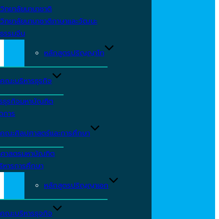
วิทยาลัยนานาชาติ
วิทยาลัยนานาชาติภาษาและวัฒนะ
ธรรมจีน
หลักสูตรปริญญาโท
คณะบริหารธุรกิจ
รธุรกิจมหาบัณฑิต
ัดการ
คณะศิลปศาสตร์และการศึกษา
าศาสตรมหาบัณฑิต
ริหารการศึกษา
หลักสูตรปริญญาเอก
คณะบริหารธุจกิจ