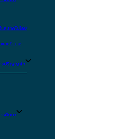
และเทคโนโลยี
ษาและวัฒนะ
ูตรปริญญาโท
ารศึกษา