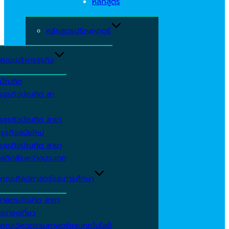
หลักสูตร
หลักสูตรปริญญาตรี
คณะบริหารธุรกิจ
ีบัณฑิต
รธุรกิจบัณฑิต สา
รธุรกิจบัณฑิต สาขา
ธุรกิจสมัยใหม่
รธุรกิจบัณฑิต สาขา
สติกส์ระหว่างประเทศ
คณะศิลปศาสตร์และการศึกษา
ศาสตรบัณฑิต สาขา
รท่องเที่ยว
คณะวิศวกรรมศาสตร์และเทคโนโลยี