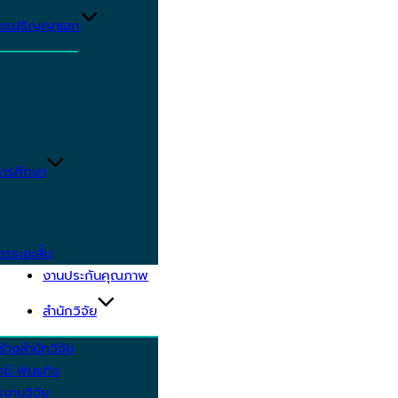
ูตรปริญญาเอก
ารศึกษา
ตรระยะสั้น
งานประกันคุณภาพ
สำนักวิจัย
้างสำนักวิจัย
ัศน์ พันธกิจ
งานวิจัย