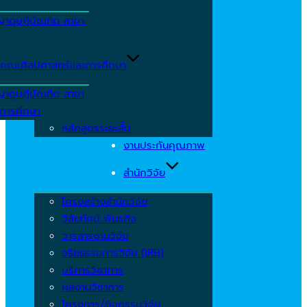
ญาดุษฎีบัณฑิต สาขา
ร
คณะศิลปศาสตร์และการศึกษา
ญาดุษฎีบัณฑิต สาขา
รการศึกษา
หลักสูตรระยะสั้น
งานประกันคุณภาพ
สำนักวิจัย
โครงสร้างสำนักวิจัย
วิสัยทัศน์ พันธกิจ
วารสารงานวิจัย
จริยธรรมการวิจัย (IRB)
บริการวิชาการ
ผลงานวิชาการ
โครงการ/กิจกรรมวิจัย