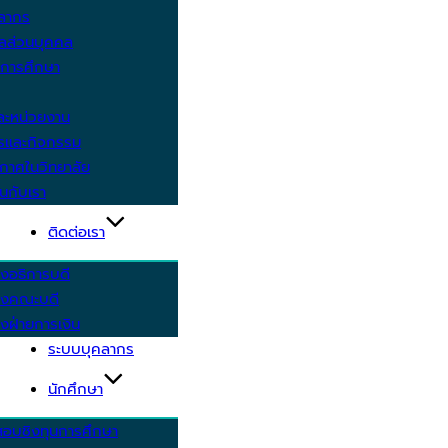
คลากร
ูลส่วนบุคคล
ีการศึกษา
ะหน่วยงาน
ารและกิจกรรม
กาศในวิทยาลัย
นกับเรา
ติดต่อเรา
งอธิการบดี
รงคณะบดี
งฝ่ายการเงิน
ระบบบุคลากร
นักศึกษา
สอบชิงทุนการศึกษา