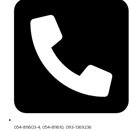
054-811603-4, 054-811610, 093-1369236