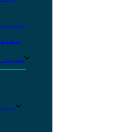
และเทคโนโลยี
ษาและวัฒนะ
ูตรปริญญาโท
ารศึกษา