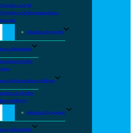
วิทยาลัยนานาชาติ
วิทยาลัยนานาชาติภาษาและวัฒนะ
ธรรมจีน
หลักสูตรปริญญาโท
คณะบริหารธุรกิจ
รธุรกิจมหาบัณฑิต
ัดการ
คณะศิลปศาสตร์และการศึกษา
าศาสตรมหาบัณฑิต
ริหารการศึกษา
หลักสูตรปริญญาเอก
คณะบริหารธุจกิจ