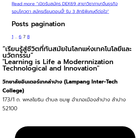
Read more
“เปิดรับสมัคร DEK69 สาขาวิชาภาษาจีนธุรกิจ
รอบโควตา สมัครเรียนตอนนี้! รับ 3 สิทธิพิเศษดีต่อใจ”
Posts pagination
1
…
6
7
8
“เรียนรู้สู่ชีวิตที่ทันสมัยในโลกแห่งเทคโนโลยีและ
นวัตกรรม”
"Learning is Life a Modernnization
Technological and Innovation"
วิทยาลัยอินเตอร์เทคลำปาง (Lampang Inter-Tech
College)
173/1 ถ. พหลโยธิน ตำบล ชมพู อำเภอเมืองลำปาง ลำปาง
52100