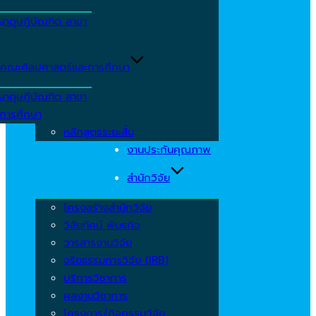
ญาดุษฎีบัณฑิต สาขา
ร
คณะศิลปศาสตร์และการศึกษา
ญาดุษฎีบัณฑิต สาขา
รการศึกษา
หลักสูตรระยะสั้น
งานประกันคุณภาพ
สำนักวิจัย
โครงสร้างสำนักวิจัย
วิสัยทัศน์ พันธกิจ
วารสารงานวิจัย
จริยธรรมการวิจัย (IRB)
บริการวิชาการ
ผลงานวิชาการ
โครงการ/กิจกรรมวิจัย