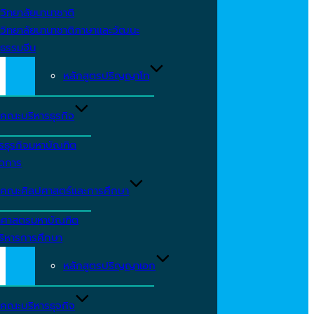
วิทยาลัยนานาชาติ
วิทยาลัยนานาชาติภาษาและวัฒนะ
ธรรมจีน
หลักสูตรปริญญาโท
คณะบริหารธุรกิจ
รธุรกิจมหาบัณฑิต
ัดการ
คณะศิลปศาสตร์และการศึกษา
าศาสตรมหาบัณฑิต
ริหารการศึกษา
หลักสูตรปริญญาเอก
คณะบริหารธุจกิจ