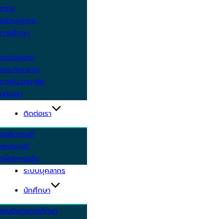
คลากร
ูลส่วนบุคคล
ีการศึกษา
ะหน่วยงาน
ารและกิจกรรม
กาศในวิทยาลัย
นกับเรา
ติดต่อเรา
งอธิการบดี
รงคณะบดี
งฝ่ายการเงิน
ระบบบุคลากร
นักศึกษา
สอบชิงทุนการศึกษา