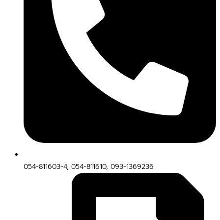
054-811603-4, 054-811610, 093-1369236