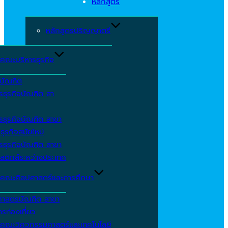
หลักสูตร
หลักสูตรปริญญาตรี
คณะบริหารธุรกิจ
ีบัณฑิต
รธุรกิจบัณฑิต สา
รธุรกิจบัณฑิต สาขา
ธุรกิจสมัยใหม่
รธุรกิจบัณฑิต สาขา
สติกส์ระหว่างประเทศ
คณะศิลปศาสตร์และการศึกษา
ศาสตรบัณฑิต สาขา
รท่องเที่ยว
คณะวิศวกรรมศาสตร์และเทคโนโลยี