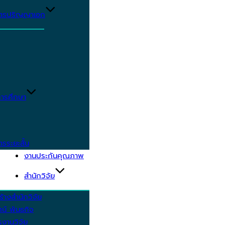
ูตรปริญญาเอก
ารศึกษา
ตรระยะสั้น
งานประกันคุณภาพ
สำนักวิจัย
้างสำนักวิจัย
ัศน์ พันธกิจ
งานวิจัย