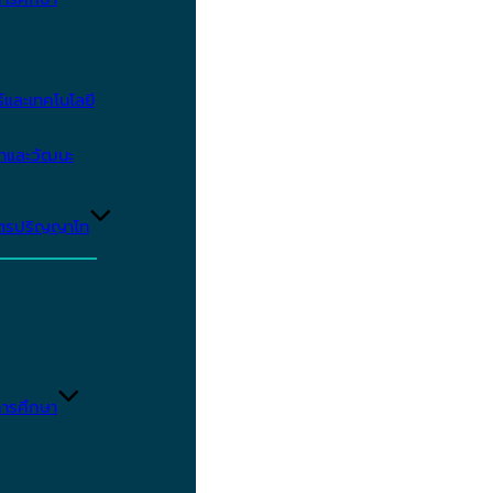
และเทคโนโลยี
ษาและวัฒนะ
ูตรปริญญาโท
ารศึกษา