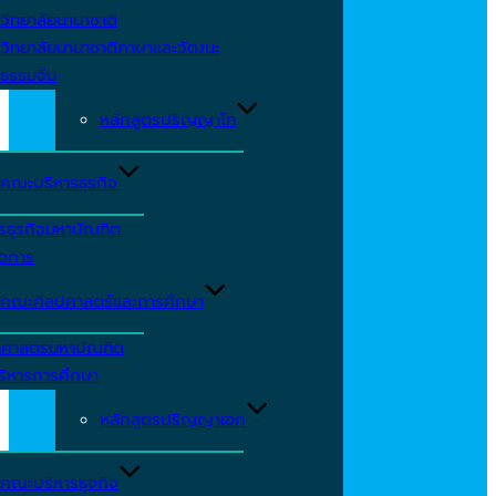
วิทยาลัยนานาชาติ
วิทยาลัยนานาชาติภาษาและวัฒนะ
ธรรมจีน
หลักสูตรปริญญาโท
คณะบริหารธุรกิจ
รธุรกิจมหาบัณฑิต
ัดการ
คณะศิลปศาสตร์และการศึกษา
าศาสตรมหาบัณฑิต
ริหารการศึกษา
หลักสูตรปริญญาเอก
คณะบริหารธุจกิจ