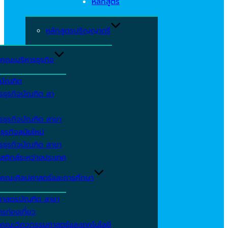
หลักสูตร
หลักสูตรปริญญาตรี
คณะบริหารธุรกิจ
ีบัณฑิต
รธุรกิจบัณฑิต สา
รธุรกิจบัณฑิต สาขา
ธุรกิจสมัยใหม่
รธุรกิจบัณฑิต สาขา
สติกส์ระหว่างประเทศ
คณะศิลปศาสตร์และการศึกษา
ศาสตรบัณฑิต สาขา
รท่องเที่ยว
คณะวิศวกรรมศาสตร์และเทคโนโลยี