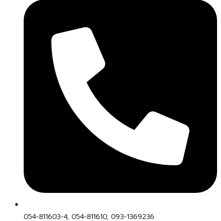
054-811603-4, 054-811610, 093-1369236