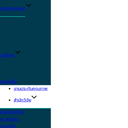
ูตรปริญญาเอก
ารศึกษา
ตรระยะสั้น
งานประกันคุณภาพ
สำนักวิจัย
้างสำนักวิจัย
ัศน์ พันธกิจ
งานวิจัย