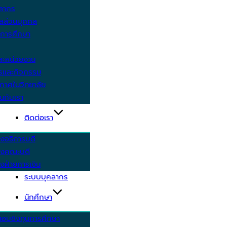
คลากร
ูลส่วนบุคคล
ีการศึกษา
ะหน่วยงาน
ารและกิจกรรม
กาศในวิทยาลัย
นกับเรา
ติดต่อเรา
งอธิการบดี
รงคณะบดี
งฝ่ายการเงิน
ระบบบุคลากร
นักศึกษา
สอบชิงทุนการศึกษา