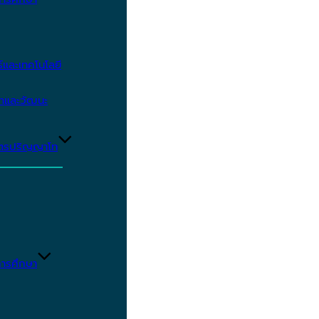
และเทคโนโลยี
ษาและวัฒนะ
ูตรปริญญาโท
ารศึกษา