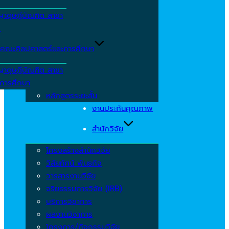
ญาดุษฎีบัณฑิต สาขา
ร
คณะศิลปศาสตร์และการศึกษา
ญาดุษฎีบัณฑิต สาขา
รการศึกษา
หลักสูตรระยะสั้น
งานประกันคุณภาพ
สำนักวิจัย
โครงสร้างสำนักวิจัย
วิสัยทัศน์ พันธกิจ
วารสารงานวิจัย
จริยธรรมการวิจัย (IRB)
บริการวิชาการ
ผลงานวิชาการ
โครงการ/กิจกรรมวิจัย