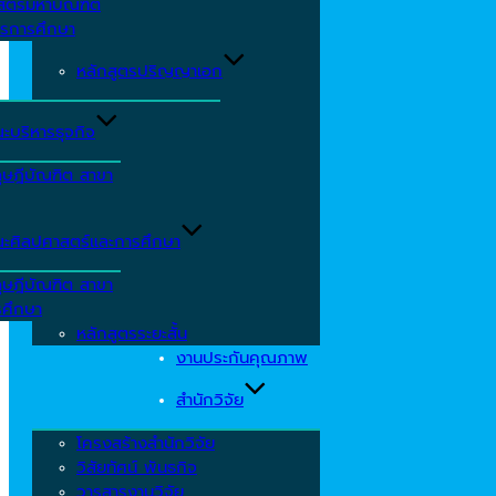
าสตรมหาบัณฑิต
ารการศึกษา
หลักสูตรปริญญาเอก
ะบริหารธุจกิจ
ุษฎีบัณฑิต สาขา
ะศิลปศาสตร์และการศึกษา
ุษฎีบัณฑิต สาขา
รศึกษา
หลักสูตรระยะสั้น
งานประกันคุณภาพ
สำนักวิจัย
โครงสร้างสำนักวิจัย
วิสัยทัศน์ พันธกิจ
วารสารงานวิจัย