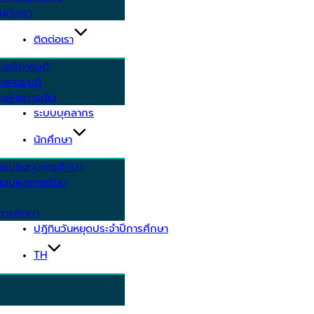
นกับเรา
ติดต่อเรา
งอธิการบดี
รงคณะบดี
งฝ่ายการเงิน
ระบบบุคลากร
นักศึกษา
สอบชิงทุนการศึกษา
อบผลการเรียน
การศึกษา
ปฏิทินวันหยุดประจำปีการศึกษา
TH