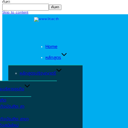
ค้นหา
ค้นหา
Skip to content
Home
หลักสูตร
หลักสูตรปริญญาตรี
ะบริหารธุรกิจ
ณฑิต
รกิจบัณฑิต สา
รกิจบัณฑิต สาขา
ิจสมัยใหม่