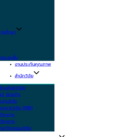
ารศึกษา
ตรระยะสั้น
งานประกันคุณภาพ
สำนักวิจัย
้างสำนักวิจัย
ัศน์ พันธกิจ
งานวิจัย
รมการวิจัย (IRB)
วิชาการ
วิชาการ
าร/กิจกรรมวิจัย