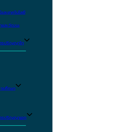
และเทคโนโลยี
ษาและวัฒนะ
ูตรปริญญาโท
ารศึกษา
ูตรปริญญาเอก