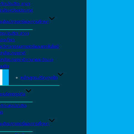
รกิจบัณฑิต สาขา
กส์ระหว่างประเทศ
ะศิลปศาสตร์และการศึกษา
ตรบัณฑิต สาขา
องเที่ยว
ะวิศวกรรมศาสตร์และเทคโนโลยี
ยาลัยนานาชาติ
ทยาลัยนานาชาติภาษาและวัฒนะ
รมจีน
หลักสูตรปริญญาโท
ะบริหารธุรกิจ
รกิจมหาบัณฑิต
าร
ะศิลปศาสตร์และการศึกษา