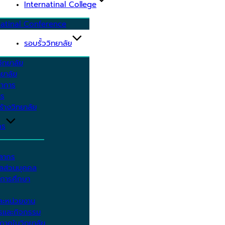
Internatinal College
natinal Conference
รอบรั้ววิทยาลัย
ิทยาลัย
ยาลัย
ชาการ
าร
้างวิทยาลัย
กร
คลากร
ูลส่วนบุคคล
ีการศึกษา
ะหน่วยงาน
ารและกิจกรรม
กาศในวิทยาลัย