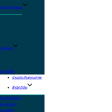
ูตรปริญญาเอก
ารศึกษา
ตรระยะสั้น
งานประกันคุณภาพ
สำนักวิจัย
้างสำนักวิจัย
ัศน์ พันธกิจ
งานวิจัย