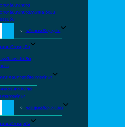
วิทยาลัยนานาชาติ
วิทยาลัยนานาชาติภาษาและวัฒนะ
ธรรมจีน
หลักสูตรปริญญาโท
คณะบริหารธุรกิจ
รธุรกิจมหาบัณฑิต
ัดการ
คณะศิลปศาสตร์และการศึกษา
าศาสตรมหาบัณฑิต
ริหารการศึกษา
หลักสูตรปริญญาเอก
คณะบริหารธุจกิจ