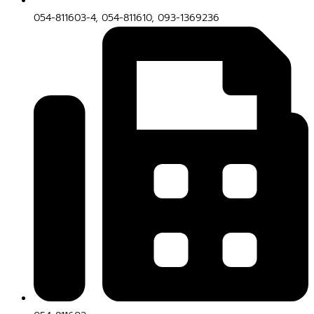
054-811603-4, 054-811610, 093-1369236