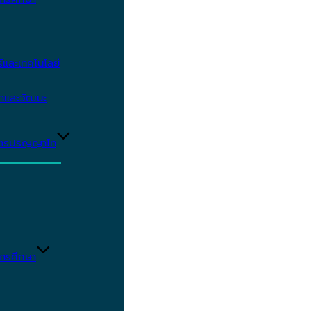
และเทคโนโลยี
ษาและวัฒนะ
ูตรปริญญาโท
ารศึกษา