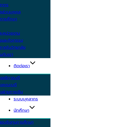
คลากร
ูลส่วนบุคคล
ีการศึกษา
ะหน่วยงาน
ารและกิจกรรม
กาศในวิทยาลัย
นกับเรา
ติดต่อเรา
งอธิการบดี
รงคณะบดี
งฝ่ายการเงิน
ระบบบุคลากร
นักศึกษา
สอบชิงทุนการศึกษา