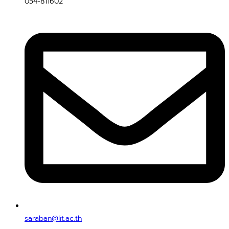
054-811602
saraban@lit.ac.th