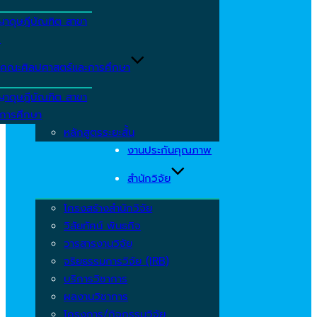
ญาดุษฎีบัณฑิต สาขา
ร
คณะศิลปศาสตร์และการศึกษา
ญาดุษฎีบัณฑิต สาขา
รการศึกษา
หลักสูตรระยะสั้น
งานประกันคุณภาพ
สำนักวิจัย
โครงสร้างสำนักวิจัย
วิสัยทัศน์ พันธกิจ
วารสารงานวิจัย
จริยธรรมการวิจัย (IRB)
บริการวิชาการ
ผลงานวิชาการ
โครงการ/กิจกรรมวิจัย