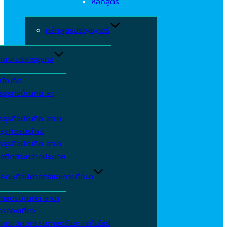
หลักสูตร
หลักสูตรปริญญาตรี
คณะบริหารธุรกิจ
ีบัณฑิต
รธุรกิจบัณฑิต สา
รธุรกิจบัณฑิต สาขา
ธุรกิจสมัยใหม่
รธุรกิจบัณฑิต สาขา
สติกส์ระหว่างประเทศ
คณะศิลปศาสตร์และการศึกษา
ศาสตรบัณฑิต สาขา
รท่องเที่ยว
คณะวิศวกรรมศาสตร์และเทคโนโลยี