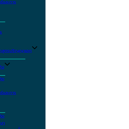
ร์และการ
ร
ักสูตรปริญญาเอก
กิจ
ฑิต
ร์และการ
ฑิต
กษา