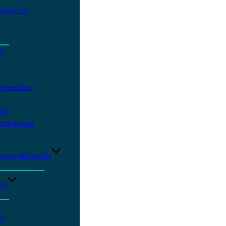
ร์และการ
ิต
ศาสตร์และ
าติ
าติภาษาและ
ักสูตรปริญญาโท
ิจ
าร