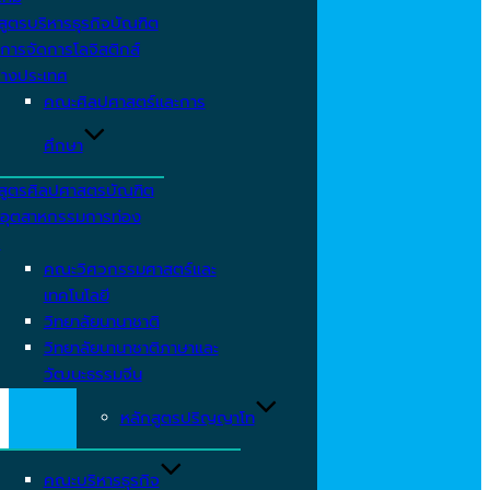
สูตรบริหารธุรกิจบัณฑิต
การจัดการโลจิสติกส์
่างประเทศ
คณะศิลปศาสตร์และการ
ศึกษา
สูตรศิลปศาสตรบัณฑิต
อุตสาหกรรมการท่อง
ว
คณะวิศวกรรมศาสตร์และ
เทคโนโลยี
วิทยาลัยนานาชาติ
วิทยาลัยนานาชาติภาษาและ
วัฒนะธรรมจีน
หลักสูตรปริญญาโท
คณะบริหารธุรกิจ