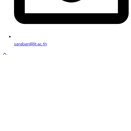
saraban@lit.ac.th
Scroll
to
top