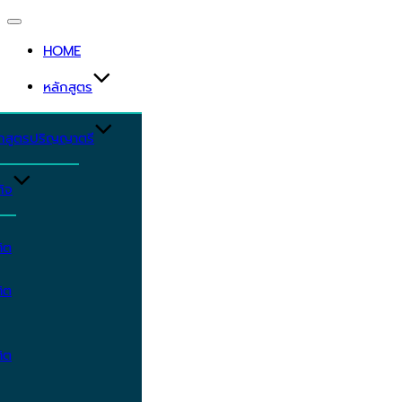
Toggle
navigation
HOME
หลักสูตร
ักสูตรปริญญาตรี
ิจ
ิต
ิต
ิต