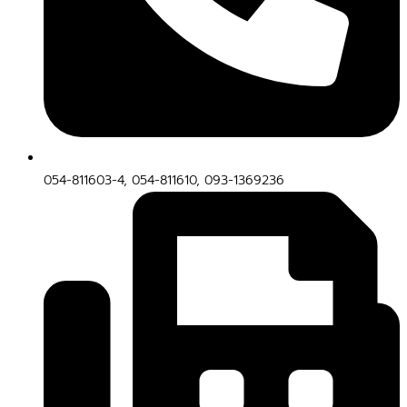
054-811603-4, 054-811610, 093-1369236