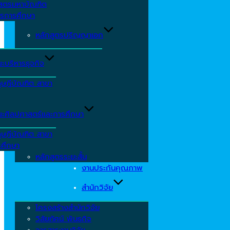
าสตรมหาบัณฑิต
ารการศึกษา
หลักสูตรปริญญาเอก
ะบริหารธุจกิจ
ุษฎีบัณฑิต สาขา
ะศิลปศาสตร์และการศึกษา
ุษฎีบัณฑิต สาขา
รศึกษา
หลักสูตรระยะสั้น
งานประกันคุณภาพ
สำนักวิจัย
โครงสร้างสำนักวิจัย
วิสัยทัศน์ พันธกิจ
วารสารงานวิจัย