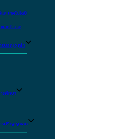
และเทคโนโลยี
ษาและวัฒนะ
ูตรปริญญาโท
ารศึกษา
ูตรปริญญาเอก