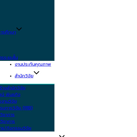
ารศึกษา
ตรระยะสั้น
งานประกันคุณภาพ
สำนักวิจัย
้างสำนักวิจัย
ัศน์ พันธกิจ
งานวิจัย
รมการวิจัย (IRB)
วิชาการ
วิชาการ
าร/กิจกรรมวิจัย