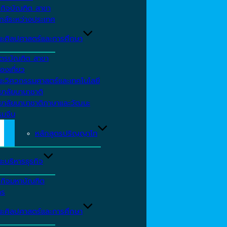
รกิจบัณฑิต สาขา
กส์ระหว่างประเทศ
ะศิลปศาสตร์และการศึกษา
ตรบัณฑิต สาขา
องเที่ยว
ะวิศวกรรมศาสตร์และเทคโนโลยี
ยาลัยนานาชาติ
ทยาลัยนานาชาติภาษาและวัฒนะ
รมจีน
หลักสูตรปริญญาโท
ะบริหารธุรกิจ
รกิจมหาบัณฑิต
าร
ะศิลปศาสตร์และการศึกษา