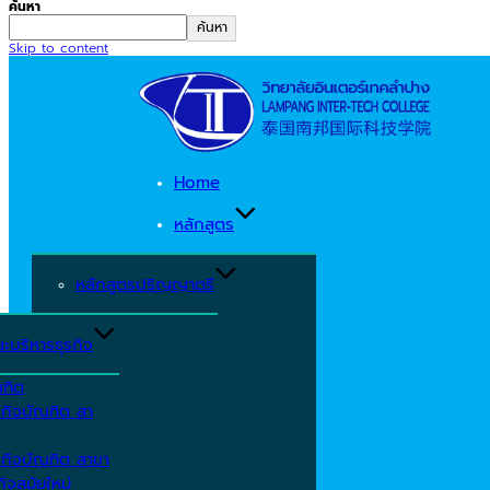
ค้นหา
ค้นหา
Skip to content
Home
หลักสูตร
หลักสูตรปริญญาตรี
ะบริหารธุรกิจ
ณฑิต
รกิจบัณฑิต สา
รกิจบัณฑิต สาขา
ิจสมัยใหม่