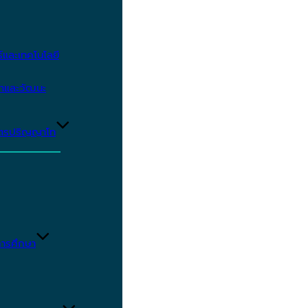
และเทคโนโลยี
ษาและวัฒนะ
ูตรปริญญาโท
ารศึกษา