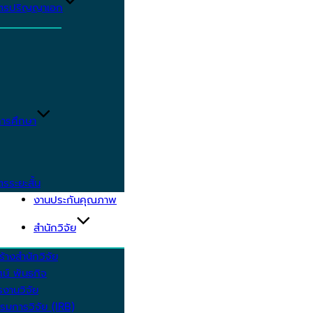
ูตรปริญญาเอก
ารศึกษา
ตรระยะสั้น
งานประกันคุณภาพ
สำนักวิจัย
้างสำนักวิจัย
ัศน์ พันธกิจ
งานวิจัย
รมการวิจัย (IRB)