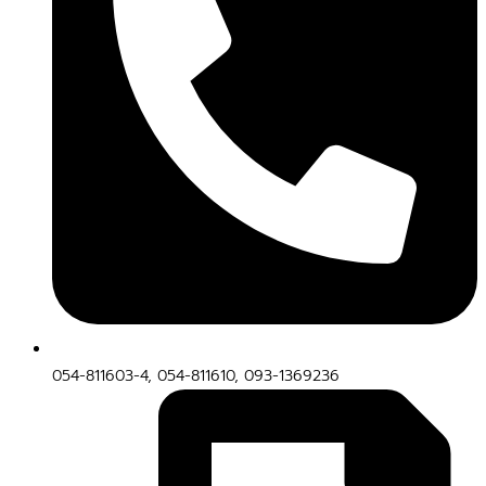
054-811603-4, 054-811610, 093-1369236