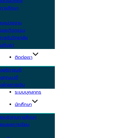
ูลส่วนบุคคล
ีการศึกษา
ะหน่วยงาน
ารและกิจกรรม
กาศในวิทยาลัย
นกับเรา
ติดต่อเรา
งอธิการบดี
รงคณะบดี
งฝ่ายการเงิน
ระบบบุคลากร
นักศึกษา
สอบชิงทุนการศึกษา
อบผลการเรียน