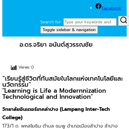
Facebook
Search for:
Toggle sidebar & navigation
อ.ดร.จริยา อนันต์สุวรรณชัย
Views:
0
“เรียนรู้สู่ชีวิตที่ทันสมัยในโลกแห่งเทคโนโลยีและ
นวัตกรรม”
"Learning is Life a Modernnization
Technological and Innovation"
วิทยาลัยอินเตอร์เทคลำปาง (Lampang Inter-Tech
College)
173/1 ถ. พหลโยธิน ตำบล ชมพู อำเภอเมืองลำปาง ลำปาง