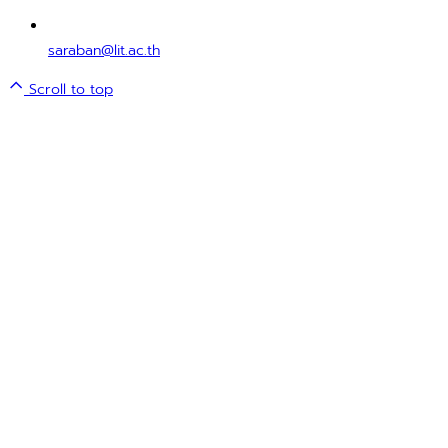
saraban@lit.ac.th
Scroll to top