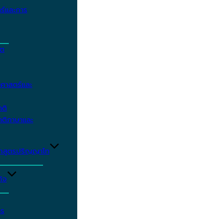
ร์และการ
ิต
ศาสตร์และ
าติ
าติภาษาและ
ักสูตรปริญญาโท
ิจ
าร