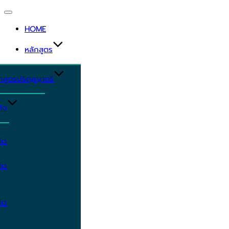
Toggle
navigation
HOME
หลักสูตร
ักสูตรปริญญาตรี
ิจ
ิต
ิต
ิต