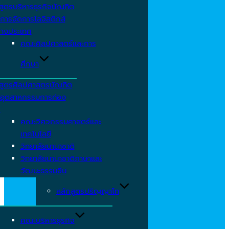
สูตรบริหารธุรกิจบัณฑิต
การจัดการโลจิสติกส์
่างประเทศ
คณะศิลปศาสตร์และการ
ศึกษา
สูตรศิลปศาสตรบัณฑิต
อุตสาหกรรมการท่อง
ว
คณะวิศวกรรมศาสตร์และ
เทคโนโลยี
วิทยาลัยนานาชาติ
วิทยาลัยนานาชาติภาษาและ
วัฒนะธรรมจีน
หลักสูตรปริญญาโท
คณะบริหารธุรกิจ