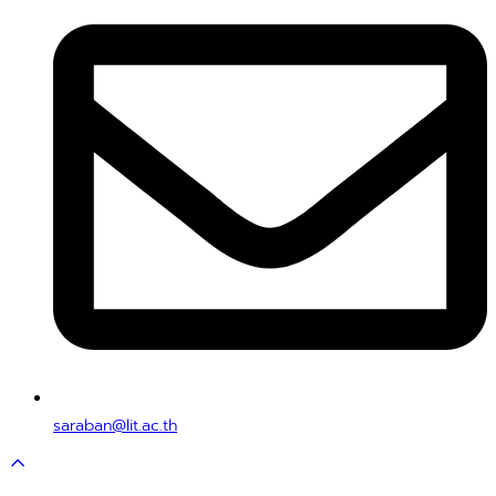
saraban@lit.ac.th
Scroll
to