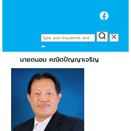
Faceb
Search
for:
Toggle
sidebar
นายถนอม คณิตปัญญาเจริญ
&
navigation