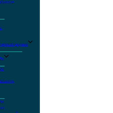
ร์และการ
ร
ักสูตรปริญญาเอก
กิจ
ฑิต
ร์และการ
ฑิต
กษา