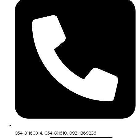
054-811603-4, 054-811610, 093-1369236