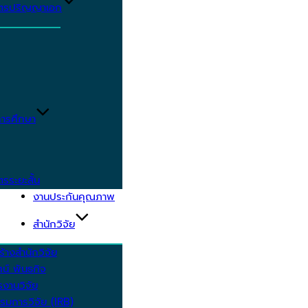
ูตรปริญญาเอก
ารศึกษา
ตรระยะสั้น
งานประกันคุณภาพ
สำนักวิจัย
้างสำนักวิจัย
ัศน์ พันธกิจ
งานวิจัย
รมการวิจัย (IRB)