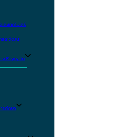
และเทคโนโลยี
ษาและวัฒนะ
ูตรปริญญาโท
ารศึกษา