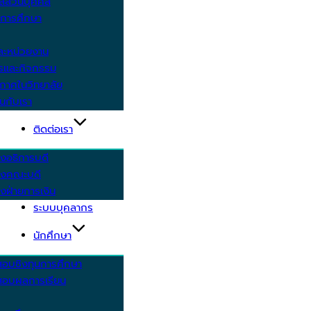
ูลส่วนบุคคล
ีการศึกษา
ะหน่วยงาน
ารและกิจกรรม
กาศในวิทยาลัย
นกับเรา
ติดต่อเรา
งอธิการบดี
รงคณะบดี
งฝ่ายการเงิน
ระบบบุคลากร
นักศึกษา
สอบชิงทุนการศึกษา
อบผลการเรียน