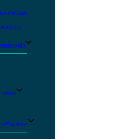
และเทคโนโลยี
ษาและวัฒนะ
ูตรปริญญาโท
ารศึกษา
ูตรปริญญาเอก