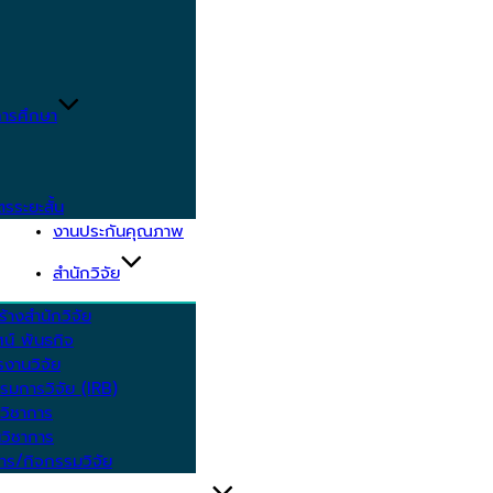
ารศึกษา
ตรระยะสั้น
งานประกันคุณภาพ
สำนักวิจัย
้างสำนักวิจัย
ัศน์ พันธกิจ
งานวิจัย
รมการวิจัย (IRB)
วิชาการ
วิชาการ
าร/กิจกรรมวิจัย