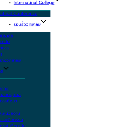
Internatinal College
natinal Conference
รอบรั้ววิทยาลัย
ิทยาลัย
ยาลัย
ชาการ
าร
้างวิทยาลัย
กร
คลากร
ูลส่วนบุคคล
ีการศึกษา
ะหน่วยงาน
ารและกิจกรรม
กาศในวิทยาลัย