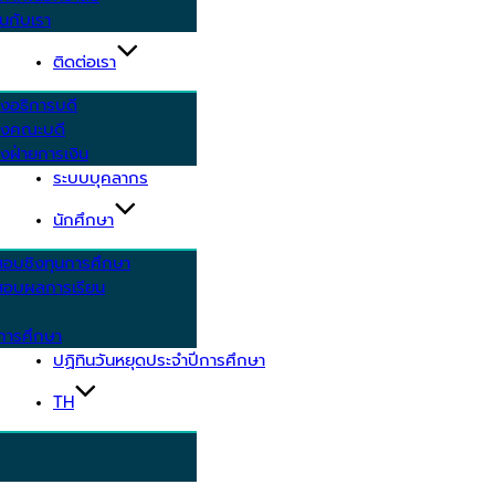
นกับเรา
ติดต่อเรา
งอธิการบดี
รงคณะบดี
งฝ่ายการเงิน
ระบบบุคลากร
นักศึกษา
สอบชิงทุนการศึกษา
อบผลการเรียน
การศึกษา
ปฏิทินวันหยุดประจำปีการศึกษา
TH