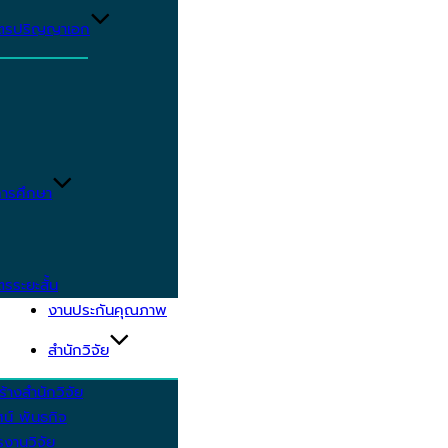
ูตรปริญญาเอก
ารศึกษา
ตรระยะสั้น
งานประกันคุณภาพ
สำนักวิจัย
้างสำนักวิจัย
ัศน์ พันธกิจ
งานวิจัย