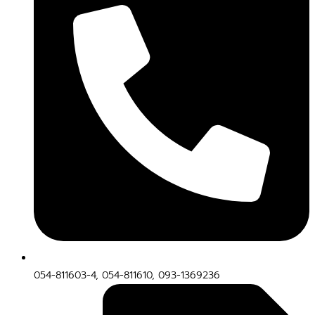
054-811603-4, 054-811610, 093-1369236