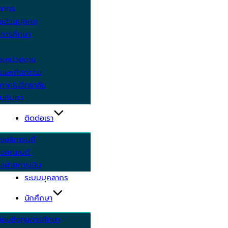
คลากร
ูลส่วนบุคคล
ีการศึกษา
ะหน่วยงาน
ารและกิจกรรม
กาศในวิทยาลัย
นกับเรา
ติดต่อเรา
งอธิการบดี
รงคณะบดี
งฝ่ายการเงิน
ระบบบุคลากร
นักศึกษา
สอบชิงทุนการศึกษา