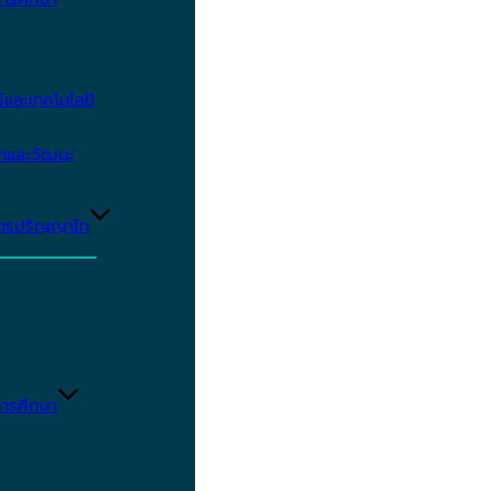
และเทคโนโลยี
ษาและวัฒนะ
ูตรปริญญาโท
ารศึกษา