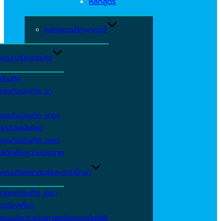
หลักสูตร
หลักสูตรปริญญาตรี
คณะบริหารธุรกิจ
ีบัณฑิต
รธุรกิจบัณฑิต สา
รธุรกิจบัณฑิต สาขา
ธุรกิจสมัยใหม่
รธุรกิจบัณฑิต สาขา
สติกส์ระหว่างประเทศ
คณะศิลปศาสตร์และการศึกษา
ศาสตรบัณฑิต สาขา
รท่องเที่ยว
คณะวิศวกรรมศาสตร์และเทคโนโลยี