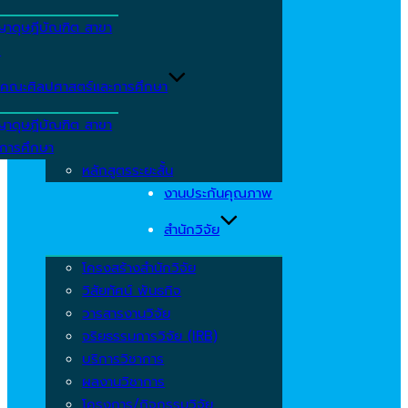
ญาดุษฎีบัณฑิต สาขา
ร
คณะศิลปศาสตร์และการศึกษา
ญาดุษฎีบัณฑิต สาขา
รการศึกษา
หลักสูตรระยะสั้น
งานประกันคุณภาพ
สำนักวิจัย
โครงสร้างสำนักวิจัย
วิสัยทัศน์ พันธกิจ
วารสารงานวิจัย
จริยธรรมการวิจัย (IRB)
บริการวิชาการ
ผลงานวิชาการ
โครงการ/กิจกรรมวิจัย