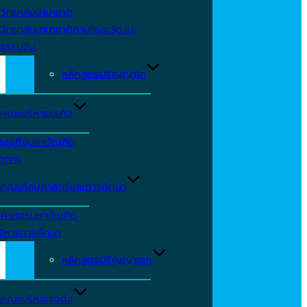
วิทยาลัยนานาชาติ
วิทยาลัยนานาชาติภาษาและวัฒนะ
ธรรมจีน
หลักสูตรปริญญาโท
คณะบริหารธุรกิจ
รธุรกิจมหาบัณฑิต
ัดการ
คณะศิลปศาสตร์และการศึกษา
าศาสตรมหาบัณฑิต
ริหารการศึกษา
หลักสูตรปริญญาเอก
คณะบริหารธุจกิจ