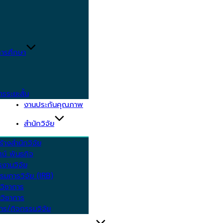
ารศึกษา
ตรระยะสั้น
งานประกันคุณภาพ
สำนักวิจัย
้างสำนักวิจัย
ัศน์ พันธกิจ
งานวิจัย
รมการวิจัย (IRB)
วิชาการ
วิชาการ
าร/กิจกรรมวิจัย