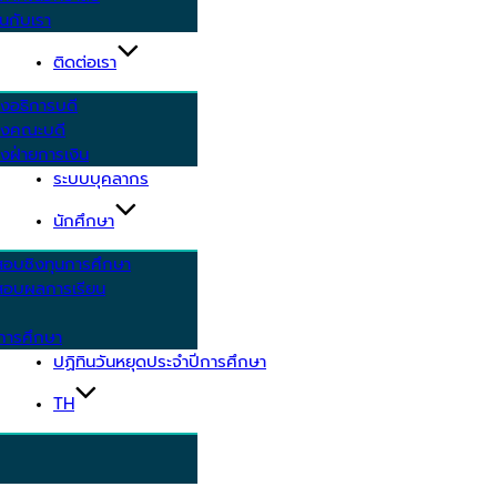
นกับเรา
ติดต่อเรา
งอธิการบดี
รงคณะบดี
งฝ่ายการเงิน
ระบบบุคลากร
นักศึกษา
สอบชิงทุนการศึกษา
อบผลการเรียน
การศึกษา
ปฏิทินวันหยุดประจำปีการศึกษา
TH