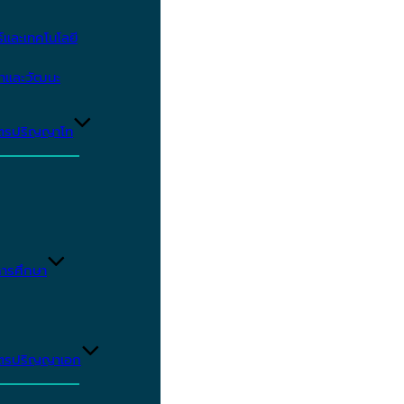
และเทคโนโลยี
ษาและวัฒนะ
ูตรปริญญาโท
ารศึกษา
ูตรปริญญาเอก