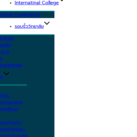
Internatinal College
natinal Conference
รอบรั้ววิทยาลัย
ิทยาลัย
ยาลัย
ชาการ
าร
้างวิทยาลัย
กร
คลากร
ูลส่วนบุคคล
ีการศึกษา
ะหน่วยงาน
ารและกิจกรรม
กาศในวิทยาลัย