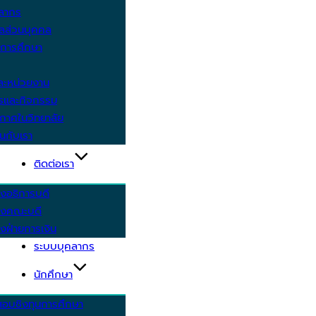
คลากร
ูลส่วนบุคคล
ีการศึกษา
ะหน่วยงาน
ารและกิจกรรม
กาศในวิทยาลัย
นกับเรา
ติดต่อเรา
งอธิการบดี
รงคณะบดี
งฝ่ายการเงิน
ระบบบุคลากร
นักศึกษา
สอบชิงทุนการศึกษา