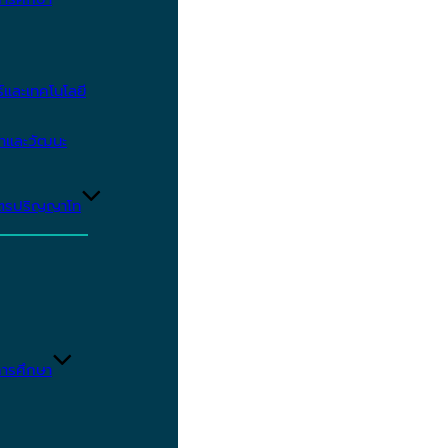
และเทคโนโลยี
ษาและวัฒนะ
ูตรปริญญาโท
ารศึกษา