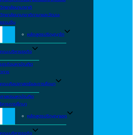
วิทยาลัยนานาชาติ
วิทยาลัยนานาชาติภาษาและวัฒนะ
ธรรมจีน
หลักสูตรปริญญาโท
คณะบริหารธุรกิจ
รธุรกิจมหาบัณฑิต
ัดการ
คณะศิลปศาสตร์และการศึกษา
าศาสตรมหาบัณฑิต
ริหารการศึกษา
หลักสูตรปริญญาเอก
คณะบริหารธุจกิจ