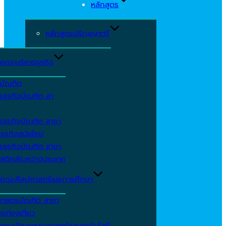
หลักสูตร
หลักสูตรปริญญาตรี
คณะบริหารธุรกิจ
ีบัณฑิต
รธุรกิจบัณฑิต สา
รธุรกิจบัณฑิต สาขา
ธุรกิจสมัยใหม่
รธุรกิจบัณฑิต สาขา
สติกส์ระหว่างประเทศ
คณะศิลปศาสตร์และการศึกษา
ศาสตรบัณฑิต สาขา
รท่องเที่ยว
คณะวิศวกรรมศาสตร์และเทคโนโลยี