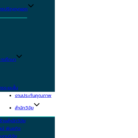
ูตรปริญญาเอก
ารศึกษา
ตรระยะสั้น
งานประกันคุณภาพ
สำนักวิจัย
้างสำนักวิจัย
ัศน์ พันธกิจ
งานวิจัย