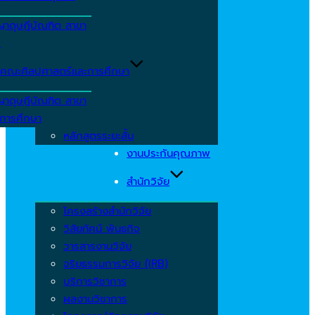
ญาดุษฎีบัณฑิต สาขา
ร
คณะศิลปศาสตร์และการศึกษา
ญาดุษฎีบัณฑิต สาขา
รการศึกษา
หลักสูตรระยะสั้น
งานประกันคุณภาพ
สำนักวิจัย
โครงสร้างสำนักวิจัย
วิสัยทัศน์ พันธกิจ
วารสารงานวิจัย
จริยธรรมการวิจัย (IRB)
บริการวิชาการ
ผลงานวิชาการ