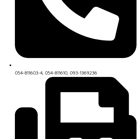
054-811603-4, 054-811610, 093-1369236