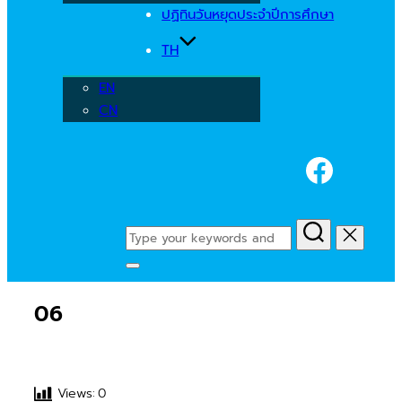
ปฏิทินวันหยุดประจำปีการศึกษา
TH
EN
CN
Faceb
Search
for:
Toggle
sidebar
06
&
navigation
Views:
0