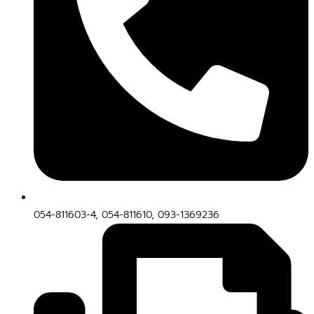
054-811603-4, 054-811610, 093-1369236