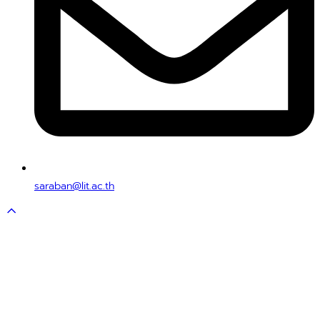
saraban@lit.ac.th
Scroll
to
top