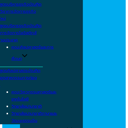
สูตรบริหารธุรกิจบัณฑิต
วิชาการจัดการธุรกิจ
ใหม่
สูตรบริหารธุรกิจบัณฑิต
การจัดการโลจิสติกส์
่างประเทศ
คณะศิลปศาสตร์และการ
ศึกษา
สูตรศิลปศาสตรบัณฑิต
าอุตสาหกรรมการท่อง
ว
คณะวิศวกรรมศาสตร์และ
เทคโนโลยี
วิทยาลัยนานาชาติ
วิทยาลัยนานาชาติภาษาและ
วัฒนะธรรมจีน