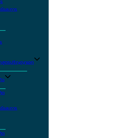
าร
ร์และการ
ร
ักสูตรปริญญาเอก
กิจ
ฑิต
ร์และการ
ฑิต