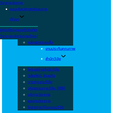
วิชาการจัดการ
คณะศิลปศาสตร์และการ
ศึกษา
สูตรปรัชญาดุษฎีบัณฑิต
วิชาการบริหารการศึกษา
หลักสูตรระยะสั้น
งานประกันคุณภาพ
สำนักวิจัย
โครงสร้างสำนักวิจัย
วิสัยทัศน์ พันธกิจ
วารสารงานวิจัย
จริยธรรมการวิจัย (IRB)
บริการวิชาการ
ผลงานวิชาการ
โครงการ/กิจกรรมวิจัย