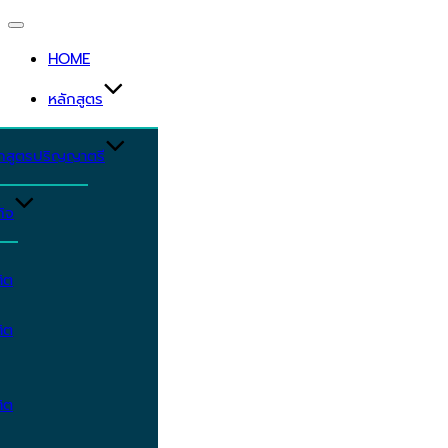
Toggle
navigation
HOME
หลักสูตร
ักสูตรปริญญาตรี
ิจ
ิต
ิต
ิต