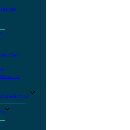
ร์และการ
ิต
ศาสตร์และ
าติ
าติภาษาและ
ักสูตรปริญญาโท
ิจ