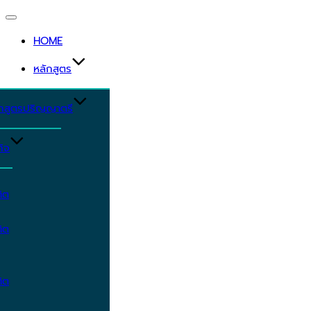
Toggle
navigation
HOME
หลักสูตร
ักสูตรปริญญาตรี
ิจ
ิต
ิต
ิต