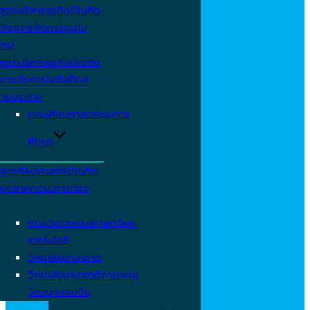
สูตรบริหารธุรกิจบัณฑิต
วิชาการจัดการธุรกิจ
ใหม่
สูตรบริหารธุรกิจบัณฑิต
การจัดการโลจิสติกส์
่างประเทศ
คณะศิลปศาสตร์และการ
ศึกษา
สูตรศิลปศาสตรบัณฑิต
าอุตสาหกรรมการท่อง
ว
คณะวิศวกรรมศาสตร์และ
เทคโนโลยี
วิทยาลัยนานาชาติ
วิทยาลัยนานาชาติภาษาและ
วัฒนะธรรมจีน