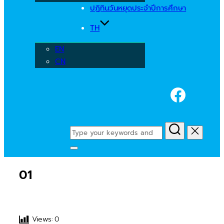
ปฏิทินวันหยุดประจำปีการศึกษา
TH
EN
CN
Faceb
Search
for:
Toggle
sidebar
01
&
navigation
Views:
0