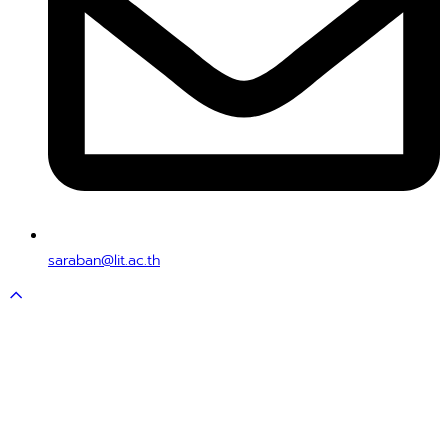
saraban@lit.ac.th
Scroll
to
top