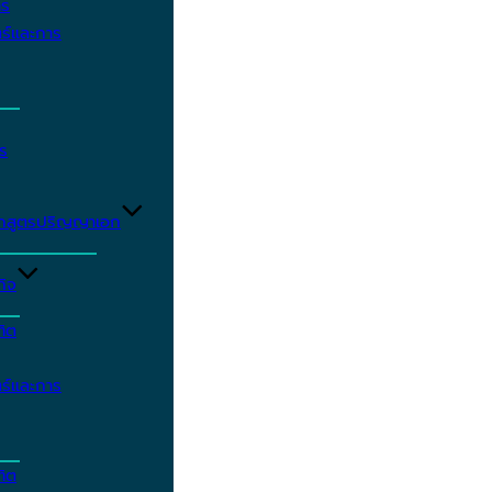
าร
ร์และการ
ร
ักสูตรปริญญาเอก
กิจ
ฑิต
ร์และการ
ฑิต