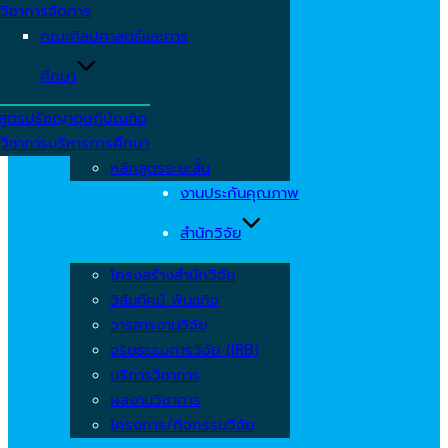
วิชาการจัดการ
คณะศิลปศาสตร์และการ
ศึกษา
สูตรปรัชญาดุษฎีบัณฑิต
วิชาการบริหารการศึกษา
หลักสูตรระยะสั้น
งานประกันคุณภาพ
สำนักวิจัย
โครงสร้างสำนักวิจัย
วิสัยทัศน์ พันธกิจ
วารสารงานวิจัย
จริยธรรมการวิจัย (IRB)
บริการวิชาการ
ผลงานวิชาการ
โครงการ/กิจกรรมวิจัย