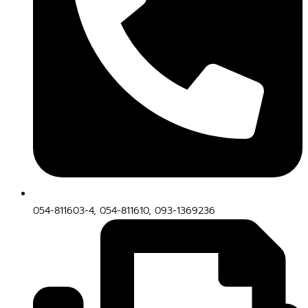
054-811603-4, 054-811610, 093-1369236