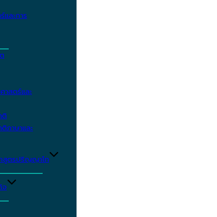
ร์และการ
ิต
ศาสตร์และ
าติ
าติภาษาและ
ักสูตรปริญญาโท
ิจ