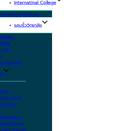
Internatinal College
natinal Conference
รอบรั้ววิทยาลัย
ิทยาลัย
ยาลัย
ชาการ
าร
้างวิทยาลัย
กร
คลากร
ูลส่วนบุคคล
ีการศึกษา
ะหน่วยงาน
ารและกิจกรรม
กาศในวิทยาลัย