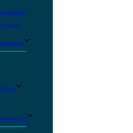
และเทคโนโลยี
ษาและวัฒนะ
ูตรปริญญาโท
ารศึกษา
ูตรปริญญาเอก