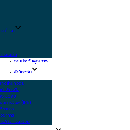
ารศึกษา
ตรระยะสั้น
งานประกันคุณภาพ
สำนักวิจัย
้างสำนักวิจัย
ัศน์ พันธกิจ
งานวิจัย
รมการวิจัย (IRB)
วิชาการ
วิชาการ
าร/กิจกรรมวิจัย