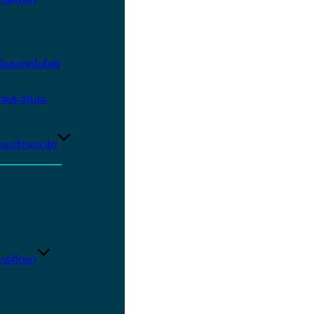
และเทคโนโลยี
ษาและวัฒนะ
ูตรปริญญาโท
ารศึกษา