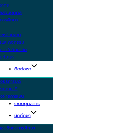
คลากร
ูลส่วนบุคคล
ีการศึกษา
ะหน่วยงาน
ารและกิจกรรม
กาศในวิทยาลัย
นกับเรา
ติดต่อเรา
งอธิการบดี
รงคณะบดี
งฝ่ายการเงิน
ระบบบุคลากร
นักศึกษา
สอบชิงทุนการศึกษา