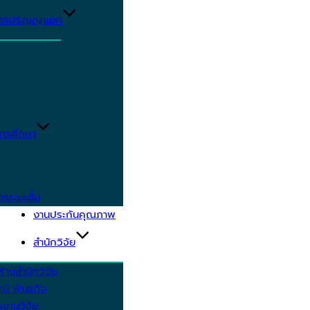
ูตรปริญญาเอก
ารศึกษา
ตรระยะสั้น
งานประกันคุณภาพ
สำนักวิจัย
้างสำนักวิจัย
ัศน์ พันธกิจ
งานวิจัย