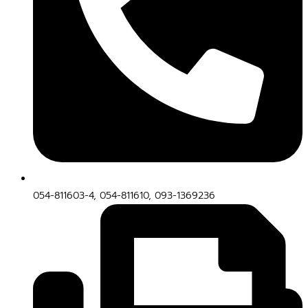
054-811603-4, 054-811610, 093-1369236