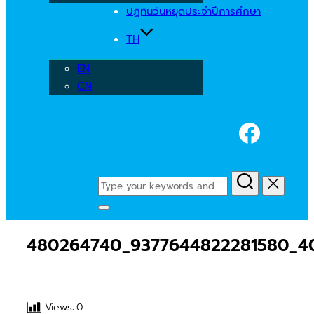
ปฏิทินวันหยุดประจำปีการศึกษา
TH
EN
CN
Faceb
Search
for:
Toggle
sidebar
480264740_9377644822281580_4
&
navigation
Views:
0