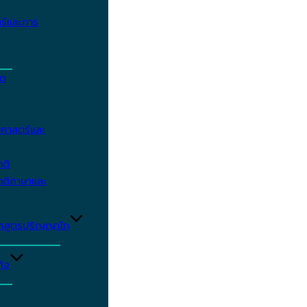
ร์และการ
ิต
ศาสตร์และ
าติ
าติภาษาและ
ักสูตรปริญญาโท
ิจ