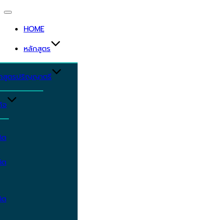
Toggle
navigation
HOME
หลักสูตร
ักสูตรปริญญาตรี
ิจ
ิต
ิต
ิต