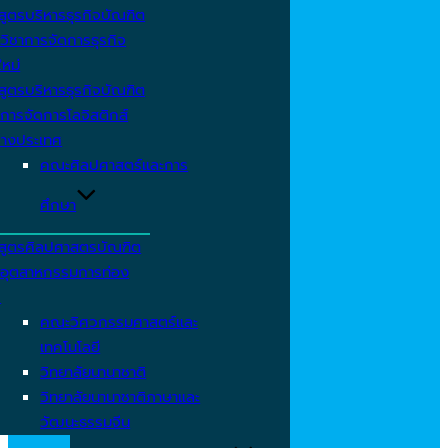
สูตรบริหารธุรกิจบัณฑิต
วิชาการจัดการธุรกิจ
ใหม่
สูตรบริหารธุรกิจบัณฑิต
การจัดการโลจิสติกส์
่างประเทศ
คณะศิลปศาสตร์และการ
ศึกษา
สูตรศิลปศาสตรบัณฑิต
าอุตสาหกรรมการท่อง
ว
คณะวิศวกรรมศาสตร์และ
เทคโนโลยี
วิทยาลัยนานาชาติ
วิทยาลัยนานาชาติภาษาและ
วัฒนะธรรมจีน