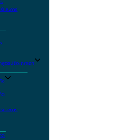
าร
ร์และการ
ร
ักสูตรปริญญาเอก
กิจ
ฑิต
ร์และการ
ฑิต