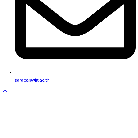
saraban@lit.ac.th
Scroll
to
top