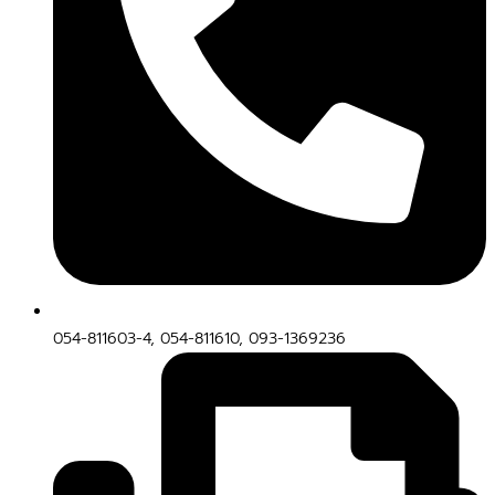
054-811603-4, 054-811610, 093-1369236