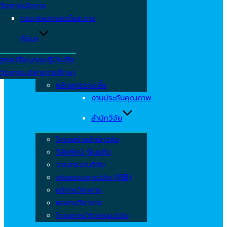
วิชาการจัดการ
คณะศิลปศาสตร์และการ
ศึกษา
สูตรปรัชญาดุษฎีบัณฑิต
วิชาการบริหารการศึกษา
หลักสูตรระยะสั้น
งานประกันคุณภาพ
สำนักวิจัย
โครงสร้างสำนักวิจัย
วิสัยทัศน์ พันธกิจ
วารสารงานวิจัย
จริยธรรมการวิจัย (IRB)
บริการวิชาการ
ผลงานวิชาการ
โครงการ/กิจกรรมวิจัย