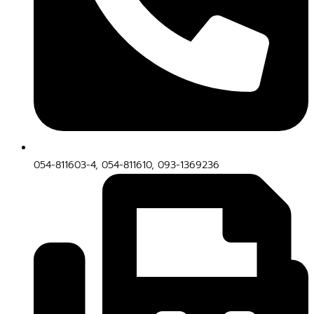
054-811603-4, 054-811610, 093-1369236