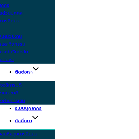
คลากร
ูลส่วนบุคคล
ีการศึกษา
ะหน่วยงาน
ารและกิจกรรม
กาศในวิทยาลัย
นกับเรา
ติดต่อเรา
งอธิการบดี
รงคณะบดี
งฝ่ายการเงิน
ระบบบุคลากร
นักศึกษา
สอบชิงทุนการศึกษา