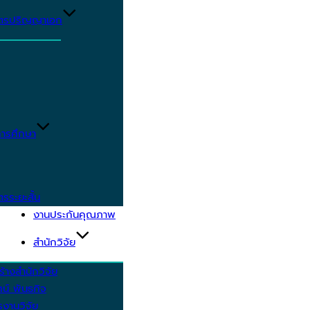
ูตรปริญญาเอก
ารศึกษา
ตรระยะสั้น
งานประกันคุณภาพ
สำนักวิจัย
้างสำนักวิจัย
ัศน์ พันธกิจ
งานวิจัย