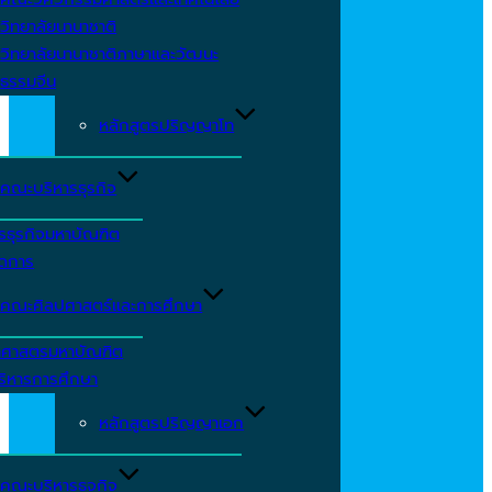
วิทยาลัยนานาชาติ
วิทยาลัยนานาชาติภาษาและวัฒนะ
ธรรมจีน
หลักสูตรปริญญาโท
คณะบริหารธุรกิจ
รธุรกิจมหาบัณฑิต
ัดการ
คณะศิลปศาสตร์และการศึกษา
าศาสตรมหาบัณฑิต
ริหารการศึกษา
หลักสูตรปริญญาเอก
คณะบริหารธุจกิจ