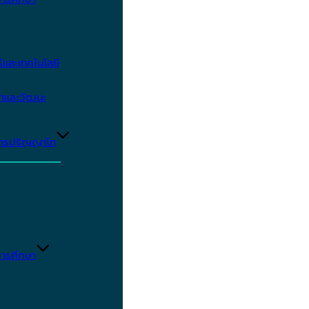
และเทคโนโลยี
ษาและวัฒนะ
ูตรปริญญาโท
ารศึกษา