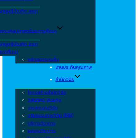
ญาดุษฎีบัณฑิต สาขา
ร
คณะศิลปศาสตร์และการศึกษา
ญาดุษฎีบัณฑิต สาขา
รการศึกษา
หลักสูตรระยะสั้น
งานประกันคุณภาพ
สำนักวิจัย
โครงสร้างสำนักวิจัย
วิสัยทัศน์ พันธกิจ
วารสารงานวิจัย
จริยธรรมการวิจัย (IRB)
บริการวิชาการ
ผลงานวิชาการ