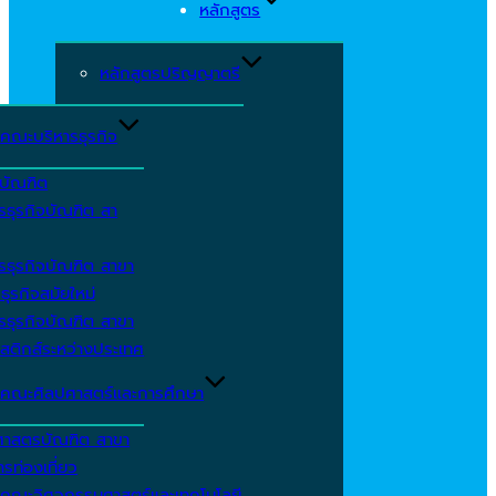
หลักสูตร
หลักสูตรปริญญาตรี
คณะบริหารธุรกิจ
ีบัณฑิต
รธุรกิจบัณฑิต สา
รธุรกิจบัณฑิต สาขา
ธุรกิจสมัยใหม่
รธุรกิจบัณฑิต สาขา
สติกส์ระหว่างประเทศ
คณะศิลปศาสตร์และการศึกษา
ศาสตรบัณฑิต สาขา
รท่องเที่ยว
คณะวิศวกรรมศาสตร์และเทคโนโลยี