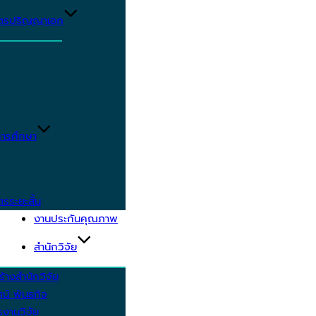
ูตรปริญญาเอก
ารศึกษา
ตรระยะสั้น
งานประกันคุณภาพ
สำนักวิจัย
้างสำนักวิจัย
ัศน์ พันธกิจ
งานวิจัย