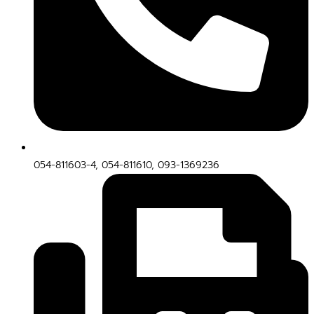
054-811603-4, 054-811610, 093-1369236