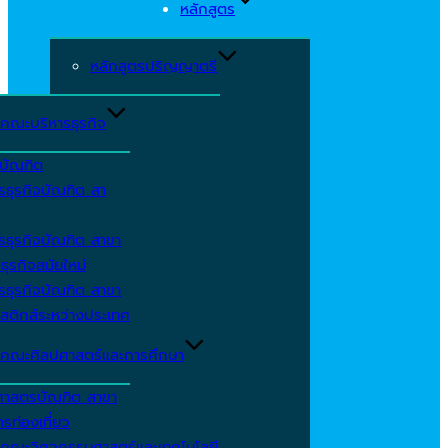
หลักสูตร
หลักสูตรปริญญาตรี
คณะบริหารธุรกิจ
ีบัณฑิต
รธุรกิจบัณฑิต สา
รธุรกิจบัณฑิต สาขา
ธุรกิจสมัยใหม่
รธุรกิจบัณฑิต สาขา
สติกส์ระหว่างประเทศ
คณะศิลปศาสตร์และการศึกษา
ศาสตรบัณฑิต สาขา
รท่องเที่ยว
คณะวิศวกรรมศาสตร์และเทคโนโลยี