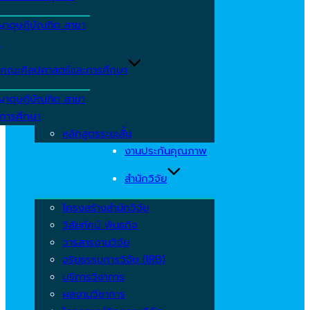
ญาดุษฎีบัณฑิต สาขา
ร
คณะศิลปศาสตร์และการศึกษา
ญาดุษฎีบัณฑิต สาขา
รการศึกษา
หลักสูตรระยะสั้น
งานประกันคุณภาพ
สำนักวิจัย
โครงสร้างสำนักวิจัย
วิสัยทัศน์ พันธกิจ
วารสารงานวิจัย
จริยธรรมการวิจัย (IRB)
บริการวิชาการ
ผลงานวิชาการ