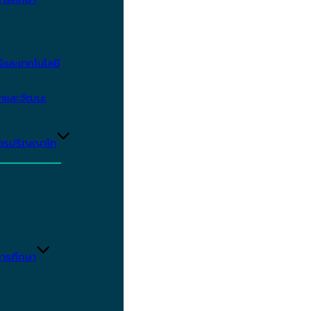
และเทคโนโลยี
ษาและวัฒนะ
ูตรปริญญาโท
ารศึกษา