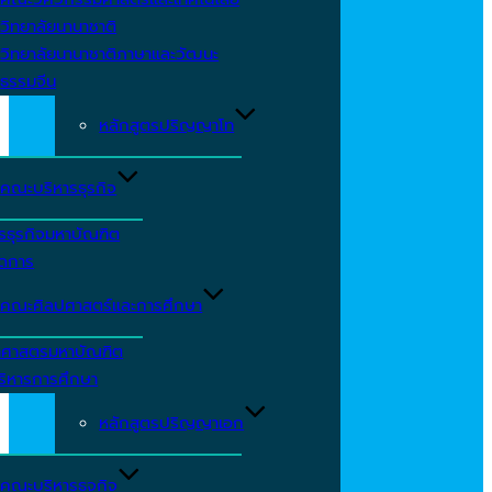
วิทยาลัยนานาชาติ
วิทยาลัยนานาชาติภาษาและวัฒนะ
ธรรมจีน
หลักสูตรปริญญาโท
คณะบริหารธุรกิจ
รธุรกิจมหาบัณฑิต
ัดการ
คณะศิลปศาสตร์และการศึกษา
าศาสตรมหาบัณฑิต
ริหารการศึกษา
หลักสูตรปริญญาเอก
คณะบริหารธุจกิจ