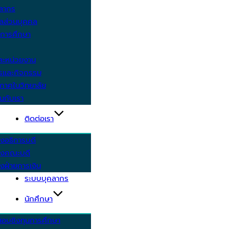
คลากร
ูลส่วนบุคคล
ีการศึกษา
ะหน่วยงาน
ารและกิจกรรม
กาศในวิทยาลัย
นกับเรา
ติดต่อเรา
งอธิการบดี
รงคณะบดี
งฝ่ายการเงิน
ระบบบุคลากร
นักศึกษา
สอบชิงทุนการศึกษา