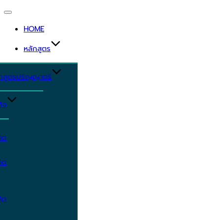
Toggle
navigation
HOME
หลักสูตร
ักสูตรปริญญาตรี
ิจ
ิต
ิต
ิต