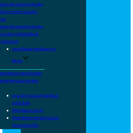
สูตรบริหารธุรกิจบัณฑิต
วิชาการจัดการธุรกิจ
ใหม่
สูตรบริหารธุรกิจบัณฑิต
การจัดการโลจิสติกส์
่างประเทศ
คณะศิลปศาสตร์และการ
ศึกษา
สูตรศิลปศาสตรบัณฑิต
าอุตสาหกรรมการท่อง
ว
คณะวิศวกรรมศาสตร์และ
เทคโนโลยี
วิทยาลัยนานาชาติ
วิทยาลัยนานาชาติภาษาและ
วัฒนะธรรมจีน