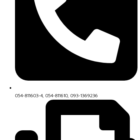
054-811603-4, 054-811610, 093-1369236