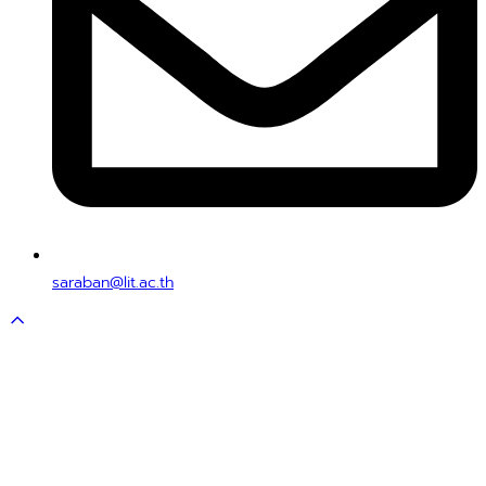
saraban@lit.ac.th
Scroll
to
top