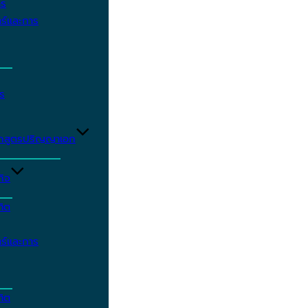
าร
ร์และการ
ร
ักสูตรปริญญาเอก
กิจ
ฑิต
ร์และการ
ฑิต