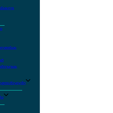
ร์และการ
ิต
ศาสตร์และ
าติ
าติภาษาและ
ักสูตรปริญญาโท
ิจ