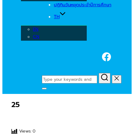
ปฏิทินวันหยุดประจำปีการศึกษา
TH
EN
CN
Faceb
Search
for:
Toggle
sidebar
25
&
navigation
Views:
0