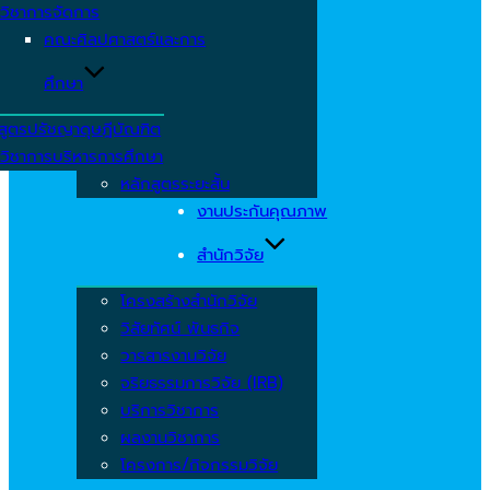
วิชาการจัดการ
คณะศิลปศาสตร์และการ
ศึกษา
สูตรปรัชญาดุษฎีบัณฑิต
วิชาการบริหารการศึกษา
หลักสูตรระยะสั้น
งานประกันคุณภาพ
สำนักวิจัย
โครงสร้างสำนักวิจัย
วิสัยทัศน์ พันธกิจ
วารสารงานวิจัย
จริยธรรมการวิจัย (IRB)
บริการวิชาการ
ผลงานวิชาการ
โครงการ/กิจกรรมวิจัย