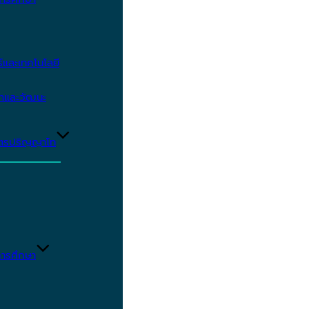
และเทคโนโลยี
ษาและวัฒนะ
ูตรปริญญาโท
ารศึกษา