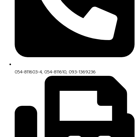
054-811603-4, 054-811610, 093-1369236