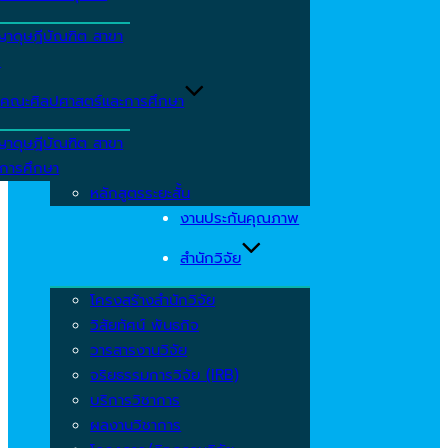
ญาดุษฎีบัณฑิต สาขา
ร
คณะศิลปศาสตร์และการศึกษา
ญาดุษฎีบัณฑิต สาขา
รการศึกษา
หลักสูตรระยะสั้น
งานประกันคุณภาพ
สำนักวิจัย
โครงสร้างสำนักวิจัย
วิสัยทัศน์ พันธกิจ
วารสารงานวิจัย
จริยธรรมการวิจัย (IRB)
บริการวิชาการ
ผลงานวิชาการ