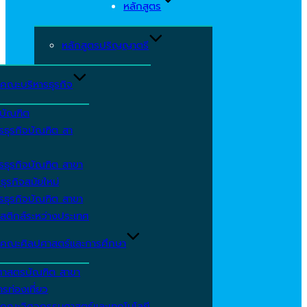
หลักสูตร
หลักสูตรปริญญาตรี
คณะบริหารธุรกิจ
ีบัณฑิต
รธุรกิจบัณฑิต สา
รธุรกิจบัณฑิต สาขา
ธุรกิจสมัยใหม่
รธุรกิจบัณฑิต สาขา
สติกส์ระหว่างประเทศ
คณะศิลปศาสตร์และการศึกษา
ศาสตรบัณฑิต สาขา
รท่องเที่ยว
คณะวิศวกรรมศาสตร์และเทคโนโลยี