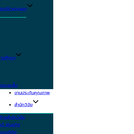
ูตรปริญญาเอก
ารศึกษา
ตรระยะสั้น
งานประกันคุณภาพ
สำนักวิจัย
้างสำนักวิจัย
ัศน์ พันธกิจ
งานวิจัย