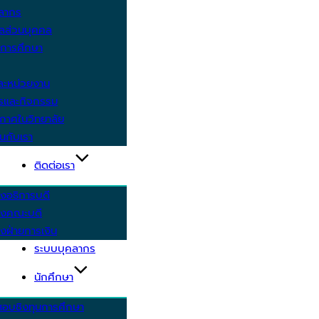
คลากร
ูลส่วนบุคคล
ีการศึกษา
ะหน่วยงาน
ารและกิจกรรม
กาศในวิทยาลัย
นกับเรา
ติดต่อเรา
งอธิการบดี
รงคณะบดี
งฝ่ายการเงิน
ระบบบุคลากร
นักศึกษา
สอบชิงทุนการศึกษา