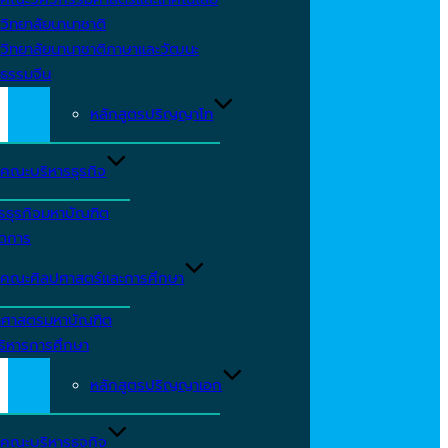
วิทยาลัยนานาชาติ
วิทยาลัยนานาชาติภาษาและวัฒนะ
ธรรมจีน
หลักสูตรปริญญาโท
คณะบริหารธุรกิจ
รธุรกิจมหาบัณฑิต
ัดการ
คณะศิลปศาสตร์และการศึกษา
าศาสตรมหาบัณฑิต
ริหารการศึกษา
หลักสูตรปริญญาเอก
คณะบริหารธุจกิจ