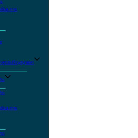
าร
ร์และการ
ร
ักสูตรปริญญาเอก
กิจ
ฑิต
ร์และการ
ฑิต