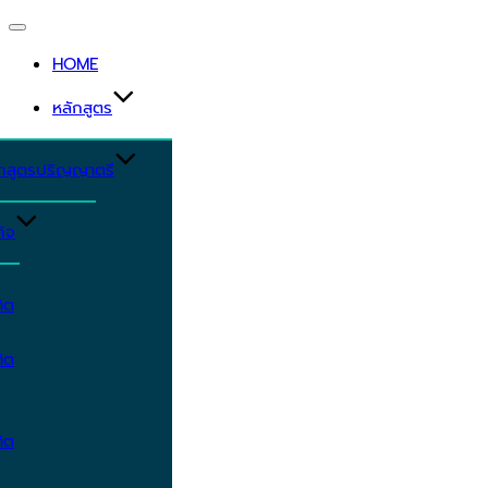
Toggle
navigation
HOME
หลักสูตร
ักสูตรปริญญาตรี
ิจ
ิต
ิต
ิต