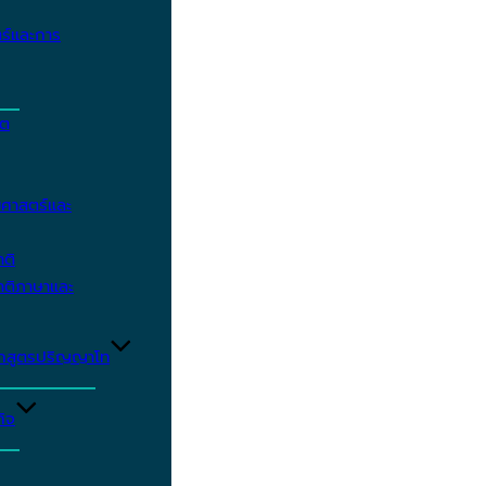
ร์และการ
ิต
ศาสตร์และ
าติ
าติภาษาและ
ักสูตรปริญญาโท
ิจ