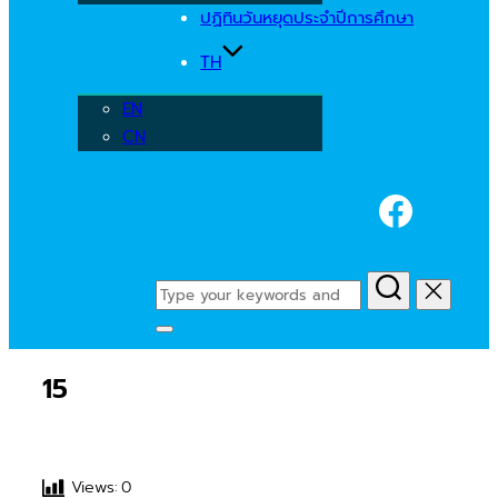
ปฏิทินวันหยุดประจำปีการศึกษา
TH
EN
CN
Faceb
Search
for:
Toggle
sidebar
15
&
navigation
Views:
0