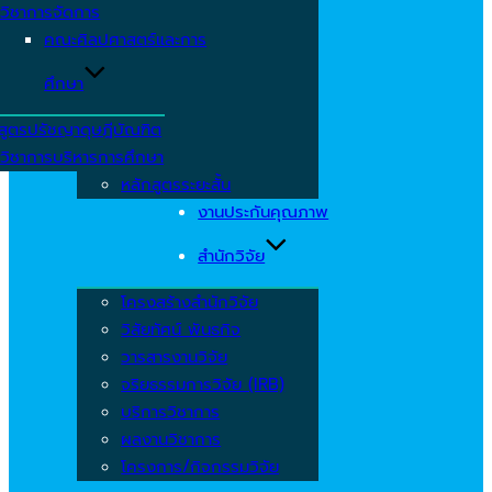
วิชาการจัดการ
คณะศิลปศาสตร์และการ
ศึกษา
สูตรปรัชญาดุษฎีบัณฑิต
วิชาการบริหารการศึกษา
หลักสูตรระยะสั้น
งานประกันคุณภาพ
สำนักวิจัย
โครงสร้างสำนักวิจัย
วิสัยทัศน์ พันธกิจ
วารสารงานวิจัย
จริยธรรมการวิจัย (IRB)
บริการวิชาการ
ผลงานวิชาการ
โครงการ/กิจกรรมวิจัย