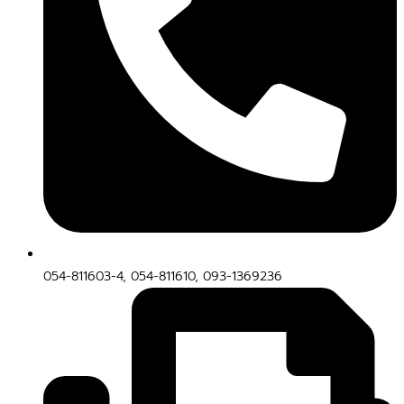
054-811603-4, 054-811610, 093-1369236