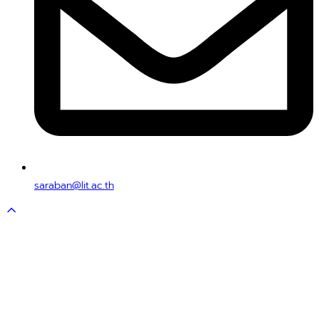
saraban@lit.ac.th
Scroll
to
top