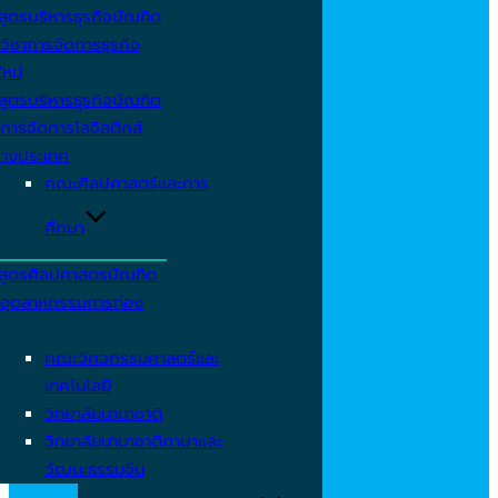
สูตรบริหารธุรกิจบัณฑิต
วิชาการจัดการธุรกิจ
ใหม่
สูตรบริหารธุรกิจบัณฑิต
การจัดการโลจิสติกส์
่างประเทศ
คณะศิลปศาสตร์และการ
ศึกษา
สูตรศิลปศาสตรบัณฑิต
าอุตสาหกรรมการท่อง
ว
คณะวิศวกรรมศาสตร์และ
เทคโนโลยี
วิทยาลัยนานาชาติ
วิทยาลัยนานาชาติภาษาและ
วัฒนะธรรมจีน