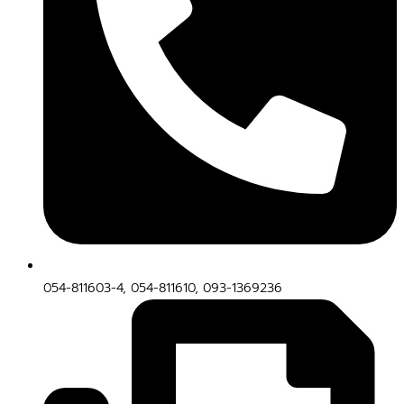
054-811603-4, 054-811610, 093-1369236