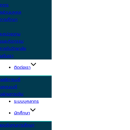
คลากร
ูลส่วนบุคคล
ีการศึกษา
ะหน่วยงาน
ารและกิจกรรม
กาศในวิทยาลัย
นกับเรา
ติดต่อเรา
งอธิการบดี
รงคณะบดี
งฝ่ายการเงิน
ระบบบุคลากร
นักศึกษา
สอบชิงทุนการศึกษา