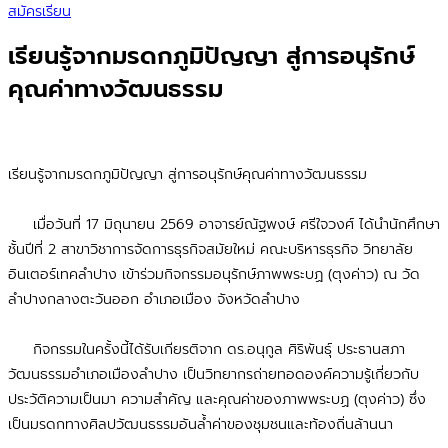
สมัครเรียน
เรียนรู้จากมรดกภูมิปัญญา สู่การอนุรักษ์
คุณค่าทางวัฒนธรรม
เรียนรู้จากมรดกภูมิปัญญา สู่การอนุรักษ์คุณค่าทางวัฒนธรรม
เมื่อวันที่ 17 มิถุนายน 2569 อาจารย์ณัฐพงษ์ ศรีใจวงศ์ ได้นำนักศึกษา
ชั้นปีที่ 2 สาขาวิชาการจัดการธุรกิจสมัยใหม่ คณะบริหารธุรกิจ วิทยาลัย
อินเตอร์เทคลำปาง เข้าร่วมกิจกรรมอนุรักษ์ภาพพระบฏ (ตุงค่าว) ณ วัด
ลำปางกลางตะวันออก อำเภอเมือง จังหวัดลำปาง
กิจกรรมในครั้งนี้ได้รับเกียรติจาก ดร.อนุกูล ศิริพันธุ์ ประธานสภา
วัฒนธรรมอำเภอเมืองลำปาง เป็นวิทยากรถ่ายทอดองค์ความรู้เกี่ยวกับ
ประวัติความเป็นมา ความสำคัญ และคุณค่าของภาพพระบฏ (ตุงค่าว) ซึ่ง
เป็นมรดกทางศิลปวัฒนธรรมอันล้ำค่าของชุมชนและท้องถิ่นล้านนา