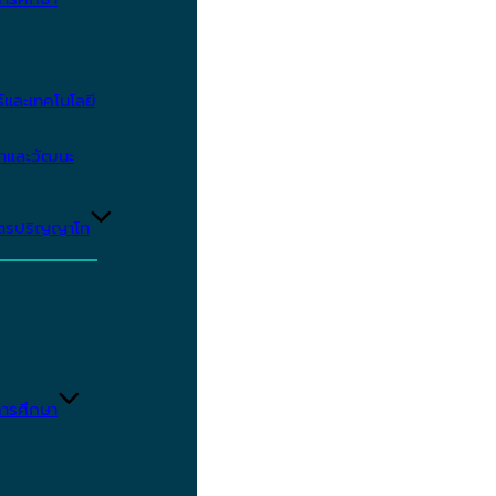
และเทคโนโลยี
ษาและวัฒนะ
ูตรปริญญาโท
ารศึกษา