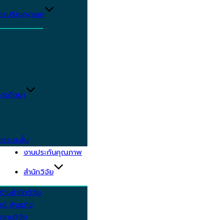
ูตรปริญญาเอก
ารศึกษา
ตรระยะสั้น
งานประกันคุณภาพ
สำนักวิจัย
้างสำนักวิจัย
ัศน์ พันธกิจ
งานวิจัย