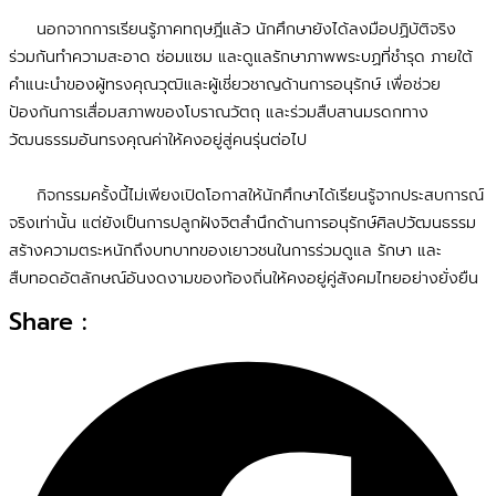
นอกจากการเรียนรู้ภาคทฤษฎีแล้ว นักศึกษายังได้ลงมือปฏิบัติจริง
ร่วมกันทำความสะอาด ซ่อมแซม และดูแลรักษาภาพพระบฏที่ชำรุด ภายใต้
คำแนะนำของผู้ทรงคุณวุฒิและผู้เชี่ยวชาญด้านการอนุรักษ์ เพื่อช่วย
ป้องกันการเสื่อมสภาพของโบราณวัตถุ และร่วมสืบสานมรดกทาง
วัฒนธรรมอันทรงคุณค่าให้คงอยู่สู่คนรุ่นต่อไป
กิจกรรมครั้งนี้ไม่เพียงเปิดโอกาสให้นักศึกษาได้เรียนรู้จากประสบการณ์
จริงเท่านั้น แต่ยังเป็นการปลูกฝังจิตสำนึกด้านการอนุรักษ์ศิลปวัฒนธรรม
สร้างความตระหนักถึงบทบาทของเยาวชนในการร่วมดูแล รักษา และ
สืบทอดอัตลักษณ์อันงดงามของท้องถิ่นให้คงอยู่คู่สังคมไทยอย่างยั่งยืน
Share :