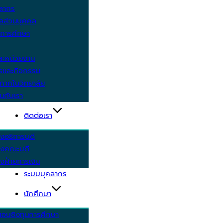
คลากร
ูลส่วนบุคคล
ีการศึกษา
ะหน่วยงาน
ารและกิจกรรม
กาศในวิทยาลัย
นกับเรา
ติดต่อเรา
งอธิการบดี
รงคณะบดี
งฝ่ายการเงิน
ระบบบุคลากร
นักศึกษา
สอบชิงทุนการศึกษา