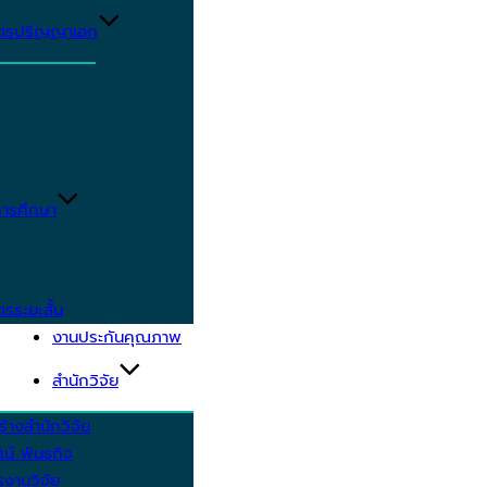
ูตรปริญญาเอก
ารศึกษา
ตรระยะสั้น
งานประกันคุณภาพ
สำนักวิจัย
้างสำนักวิจัย
ัศน์ พันธกิจ
งานวิจัย