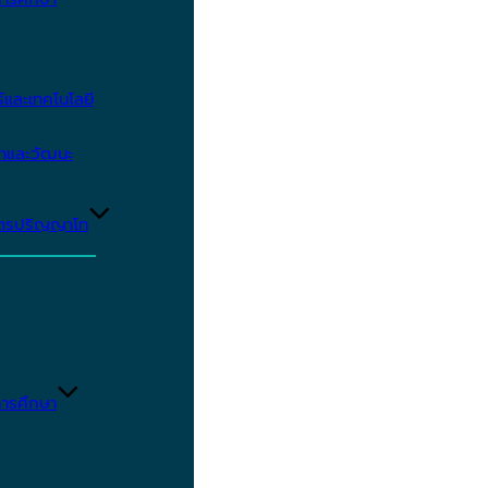
และเทคโนโลยี
ษาและวัฒนะ
ูตรปริญญาโท
ารศึกษา