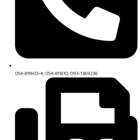
054-811603-4, 054-811610, 093-1369236