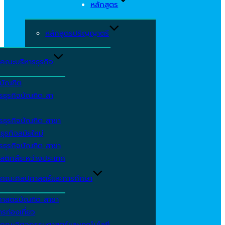
หลักสูตร
หลักสูตรปริญญาตรี
คณะบริหารธุรกิจ
ีบัณฑิต
รธุรกิจบัณฑิต สา
รธุรกิจบัณฑิต สาขา
ธุรกิจสมัยใหม่
รธุรกิจบัณฑิต สาขา
สติกส์ระหว่างประเทศ
คณะศิลปศาสตร์และการศึกษา
ศาสตรบัณฑิต สาขา
รท่องเที่ยว
คณะวิศวกรรมศาสตร์และเทคโนโลยี