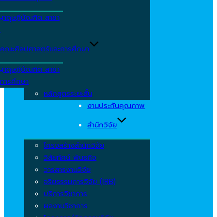
ญาดุษฎีบัณฑิต สาขา
ร
คณะศิลปศาสตร์และการศึกษา
ญาดุษฎีบัณฑิต สาขา
รการศึกษา
หลักสูตรระยะสั้น
งานประกันคุณภาพ
สำนักวิจัย
โครงสร้างสำนักวิจัย
วิสัยทัศน์ พันธกิจ
วารสารงานวิจัย
จริยธรรมการวิจัย (IRB)
บริการวิชาการ
ผลงานวิชาการ