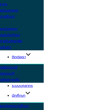
คลากร
ูลส่วนบุคคล
ีการศึกษา
ะหน่วยงาน
ารและกิจกรรม
กาศในวิทยาลัย
นกับเรา
ติดต่อเรา
งอธิการบดี
รงคณะบดี
งฝ่ายการเงิน
ระบบบุคลากร
นักศึกษา
สอบชิงทุนการศึกษา