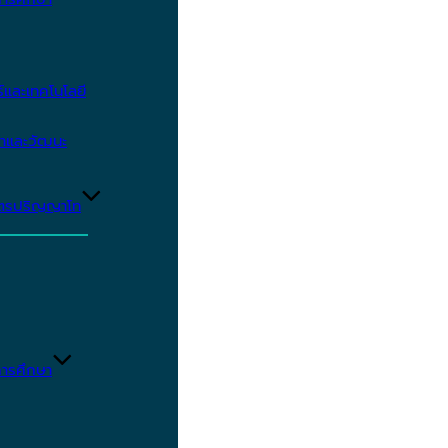
และเทคโนโลยี
ษาและวัฒนะ
ูตรปริญญาโท
ารศึกษา