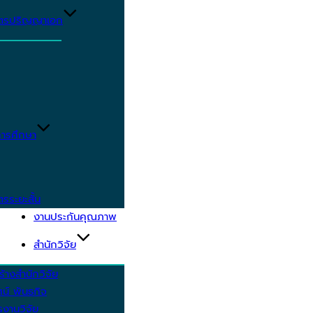
ูตรปริญญาเอก
ารศึกษา
ตรระยะสั้น
งานประกันคุณภาพ
สำนักวิจัย
้างสำนักวิจัย
ัศน์ พันธกิจ
งานวิจัย