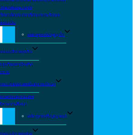
วิทยาลัยนานาชาติ
วิทยาลัยนานาชาติภาษาและวัฒนะ
ธรรมจีน
หลักสูตรปริญญาโท
คณะบริหารธุรกิจ
รธุรกิจมหาบัณฑิต
ัดการ
คณะศิลปศาสตร์และการศึกษา
าศาสตรมหาบัณฑิต
ริหารการศึกษา
หลักสูตรปริญญาเอก
คณะบริหารธุจกิจ