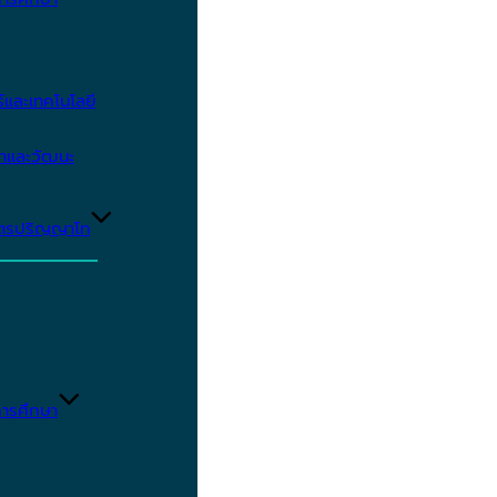
และเทคโนโลยี
ษาและวัฒนะ
ูตรปริญญาโท
ารศึกษา