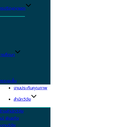
ูตรปริญญาเอก
ารศึกษา
ตรระยะสั้น
งานประกันคุณภาพ
สำนักวิจัย
้างสำนักวิจัย
ัศน์ พันธกิจ
งานวิจัย