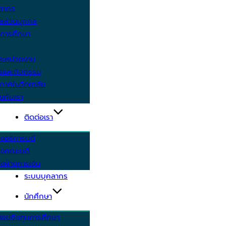
คลากร
ูลส่วนบุคคล
ีการศึกษา
ะหน่วยงาน
ารและกิจกรรม
กาศในวิทยาลัย
นกับเรา
ติดต่อเรา
งอธิการบดี
รงคณะบดี
งฝ่ายการเงิน
ระบบบุคลากร
นักศึกษา
สอบชิงทุนการศึกษา