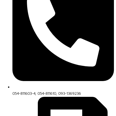
054-811603-4, 054-811610, 093-1369236