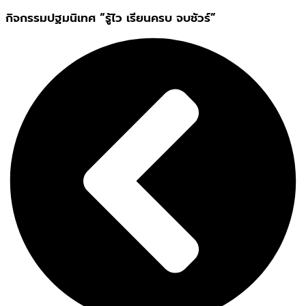
กิจกรรมปฐมนิเทศ “รู้ไว เรียนครบ จบชัวร์”