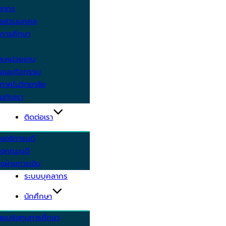
คลากร
ูลส่วนบุคคล
ีการศึกษา
ะหน่วยงาน
ารและกิจกรรม
กาศในวิทยาลัย
นกับเรา
ติดต่อเรา
งอธิการบดี
รงคณะบดี
งฝ่ายการเงิน
ระบบบุคลากร
นักศึกษา
สอบชิงทุนการศึกษา