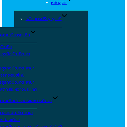
หลักสูตร
หลักสูตรปริญญาตรี
คณะบริหารธุรกิจ
ีบัณฑิต
รธุรกิจบัณฑิต สา
รธุรกิจบัณฑิต สาขา
ธุรกิจสมัยใหม่
รธุรกิจบัณฑิต สาขา
สติกส์ระหว่างประเทศ
คณะศิลปศาสตร์และการศึกษา
ศาสตรบัณฑิต สาขา
รท่องเที่ยว
คณะวิศวกรรมศาสตร์และเทคโนโลยี