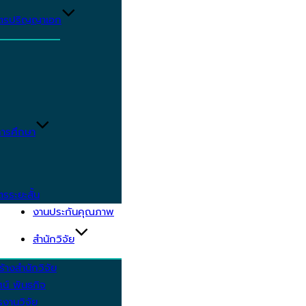
ูตรปริญญาเอก
ารศึกษา
ตรระยะสั้น
งานประกันคุณภาพ
สำนักวิจัย
้างสำนักวิจัย
ัศน์ พันธกิจ
งานวิจัย