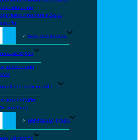
วิทยาลัยนานาชาติ
วิทยาลัยนานาชาติภาษาและวัฒนะ
ธรรมจีน
หลักสูตรปริญญาโท
คณะบริหารธุรกิจ
รธุรกิจมหาบัณฑิต
ัดการ
คณะศิลปศาสตร์และการศึกษา
าศาสตรมหาบัณฑิต
ริหารการศึกษา
หลักสูตรปริญญาเอก
คณะบริหารธุจกิจ