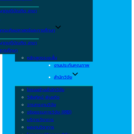
ญาดุษฎีบัณฑิต สาขา
ร
คณะศิลปศาสตร์และการศึกษา
ญาดุษฎีบัณฑิต สาขา
รการศึกษา
หลักสูตรระยะสั้น
งานประกันคุณภาพ
สำนักวิจัย
โครงสร้างสำนักวิจัย
วิสัยทัศน์ พันธกิจ
วารสารงานวิจัย
จริยธรรมการวิจัย (IRB)
บริการวิชาการ
ผลงานวิชาการ