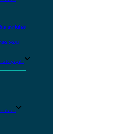
และเทคโนโลยี
ษาและวัฒนะ
ูตรปริญญาโท
ารศึกษา