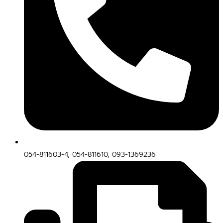
054-811603-4, 054-811610, 093-1369236