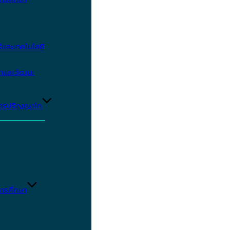
และเทคโนโลยี
ษาและวัฒนะ
ูตรปริญญาโท
ารศึกษา