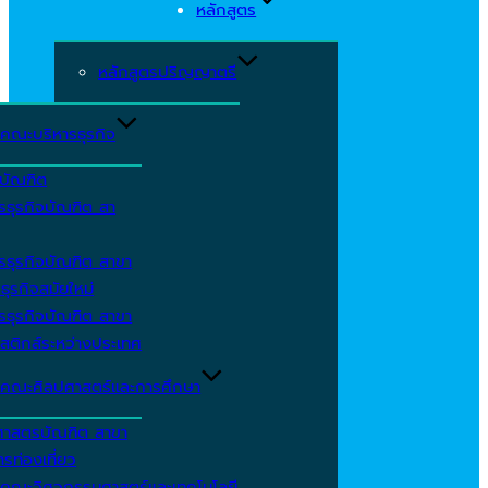
หลักสูตร
หลักสูตรปริญญาตรี
คณะบริหารธุรกิจ
ีบัณฑิต
รธุรกิจบัณฑิต สา
รธุรกิจบัณฑิต สาขา
ธุรกิจสมัยใหม่
รธุรกิจบัณฑิต สาขา
สติกส์ระหว่างประเทศ
คณะศิลปศาสตร์และการศึกษา
ศาสตรบัณฑิต สาขา
รท่องเที่ยว
คณะวิศวกรรมศาสตร์และเทคโนโลยี