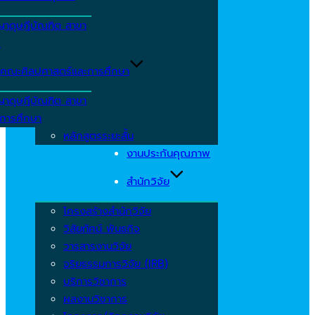
ญาดุษฎีบัณฑิต สาขา
ร
คณะศิลปศาสตร์และการศึกษา
ญาดุษฎีบัณฑิต สาขา
รการศึกษา
หลักสูตรระยะสั้น
งานประกันคุณภาพ
สำนักวิจัย
โครงสร้างสำนักวิจัย
วิสัยทัศน์ พันธกิจ
วารสารงานวิจัย
จริยธรรมการวิจัย (IRB)
บริการวิชาการ
ผลงานวิชาการ