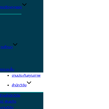
ูตรปริญญาเอก
ารศึกษา
ตรระยะสั้น
งานประกันคุณภาพ
สำนักวิจัย
้างสำนักวิจัย
ัศน์ พันธกิจ
งานวิจัย