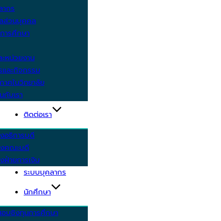
คลากร
ูลส่วนบุคคล
ีการศึกษา
ะหน่วยงาน
ารและกิจกรรม
กาศในวิทยาลัย
นกับเรา
ติดต่อเรา
งอธิการบดี
รงคณะบดี
งฝ่ายการเงิน
ระบบบุคลากร
นักศึกษา
สอบชิงทุนการศึกษา