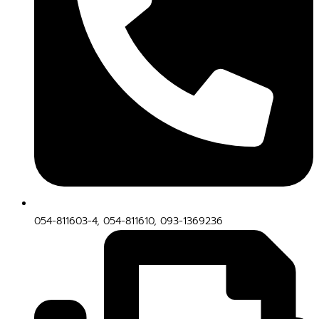
054-811603-4, 054-811610, 093-1369236