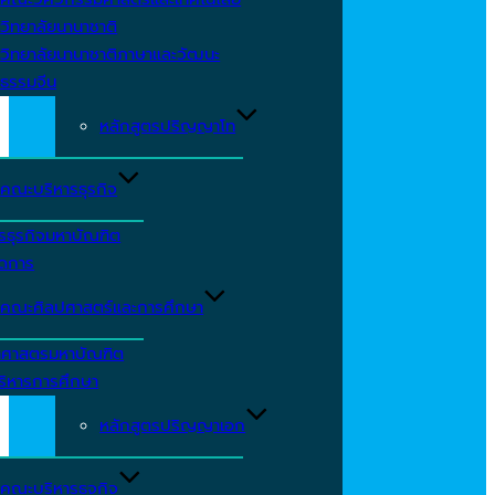
วิทยาลัยนานาชาติ
วิทยาลัยนานาชาติภาษาและวัฒนะ
ธรรมจีน
หลักสูตรปริญญาโท
คณะบริหารธุรกิจ
รธุรกิจมหาบัณฑิต
ัดการ
คณะศิลปศาสตร์และการศึกษา
าศาสตรมหาบัณฑิต
ริหารการศึกษา
หลักสูตรปริญญาเอก
คณะบริหารธุจกิจ