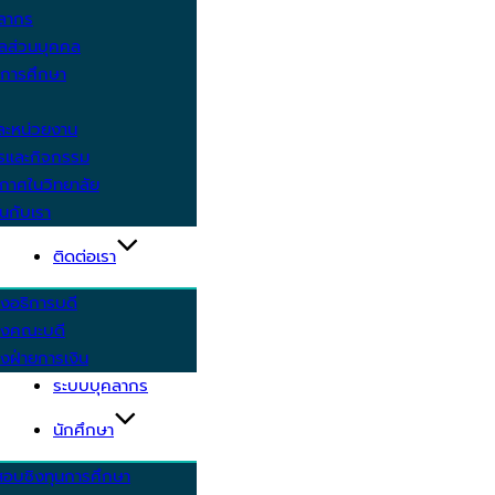
คลากร
ูลส่วนบุคคล
ีการศึกษา
ะหน่วยงาน
ารและกิจกรรม
กาศในวิทยาลัย
นกับเรา
ติดต่อเรา
งอธิการบดี
รงคณะบดี
งฝ่ายการเงิน
ระบบบุคลากร
นักศึกษา
สอบชิงทุนการศึกษา