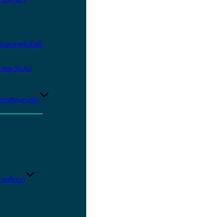
และเทคโนโลยี
ษาและวัฒนะ
ูตรปริญญาโท
ารศึกษา