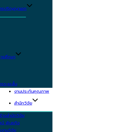
ูตรปริญญาเอก
ารศึกษา
ตรระยะสั้น
งานประกันคุณภาพ
สำนักวิจัย
้างสำนักวิจัย
ัศน์ พันธกิจ
งานวิจัย